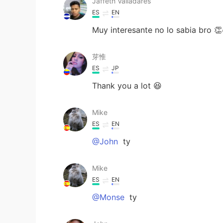
Jaffeth Valladares
ES
EN
Muy interesante no lo sabia bro 
芽惟
ES
JP
Thank you a lot 😆
Mike
ES
EN
@John
ty
Mike
ES
EN
@Monse
ty