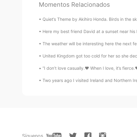
Momentos Relacionados
Quiet’s Theme by Akihiro Honda. Birds in the sky
Here my best friend David at a sunset near his
The weather will be interesting here the next f
United Kingdom got too cold for her so she dec
“I don’t love casually.❤️ When I love, it’s fierce
Two years ago I visited Ireland and Northern Ir
Síguenos