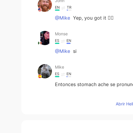
John
EN
TR
@Mike
Yep, you got it 👍🏻
Monse
ES
EN
@Mike
si
Mike
ES
EN
Entonces stomach ache se pronunc
John
Abrir He
EN
TR
Otra cosa, no te olvides que la CH