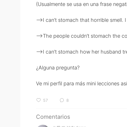
(Usualmente se usa en una frase negati
—>I can’t stomach that horrible smell. 
—>The people couldn’t stomach the corr
—>I can’t stomach how her husband trea
¿Alguna pregunta?
Ve mi perfil para más mini lecciones así
57
8
Comentarios