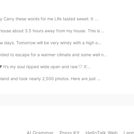
 Carry these words for me Life tasted sweet: It ...
 house about 3.5 hours away from my house. This is ...
ew days. Tomorrow will be very windy with a high o...
ided to escape for a warmer climate and some well n...
.❤️ It’s my soul ripped wide open and raw.🤍 It’...
eland and took nearly 2,500 photos. Here are just ...
AI Grammar
Press Kit
HelloTalk Web
Lang