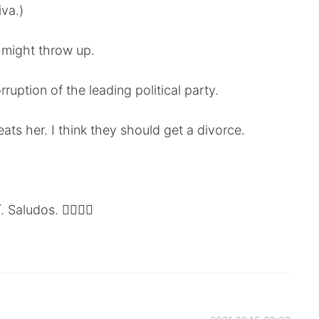
va.)
I might throw up.
uption of the leading political party.
ts her. I think they should get a divorce.
. Saludos. ✌🏻✌🏻