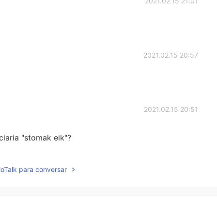
2021.02.15 21:01
2021.02.15 20:57
2021.02.15 20:51
iaria "stomak eik"?
2021.02.15 20:44
lloTalk para conversar
 suena K!!