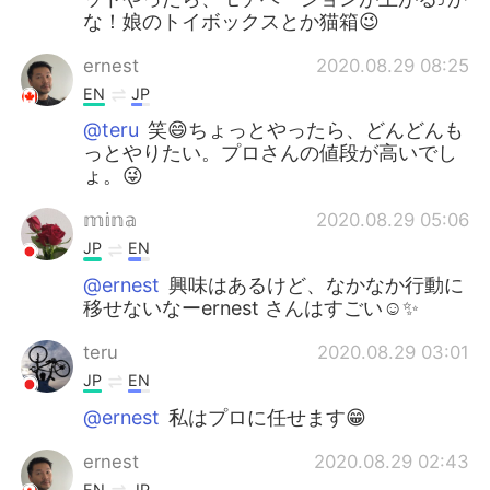
な！娘のトイボックスとか猫箱😉
ernest
2020.08.29 08:25
EN
JP
@teru
笑😄ちょっとやったら、どんどんも
っとやりたい。プロさんの値段が高いでし
ょ。😜
𝕞𝕚𝕟𝕒
2020.08.29 05:06
JP
EN
@ernest
興味はあるけど、なかなか行動に
移せないなーernest さんはすごい☺️✨
teru
2020.08.29 03:01
JP
EN
@ernest
私はプロに任せます😁
ernest
2020.08.29 02:43
EN
JP