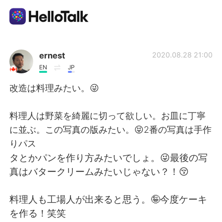
Sprachaustausch-App
ernest
2020.08.28 21:00
EN
JP
AI Grammar Checker
改造は料理みたい。😜
Deutsch
料理人は野菜を綺麗に切って欲しい。お皿に丁寧
に並ぶ。この写真の版みたい。😝2番の写真は手作
りパス
English
简体中文
タとかパンを作り方みたいでしょ。😜最後の写
真はバタークリームみたいじゃない？！😚
繁體中文
Español
料理人も工場人が出来ると思う。🤪今度ケーキ
العربية
Français
を作る！笑笑