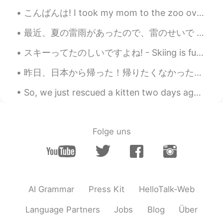
こんばんは! I took my mom to the zoo over the weekend for Mother's Day. The aquarium tank there wa...
ernest
2020.08.29 02:18
EN
JP
最近、夏の雷雨があったので、雷のせいで 山火事も多くなった Recently there was a thunderstorm, so due to the lighting there is ...
@teru
自分でやってます ！！😄てるさん
スキーってたのしいですよね! - Skiing is fun! ⛷ I brought my camera this time. It was a rare weekday outing fo...
もやりたいですか？😁
昨日、日本から帰った！帰りたくなかったけど笑笑！初めてだった！親友と親友の彼氏に行った！一緒に楽しんでいた！日本で日本語をたくさん使った！いい練習だった！色々な場所に行った！最初は東京後で、小田...
ernest
2020.08.29 02:17
EN
JP
So, we just rescued a kitten two days ago. 🐈‍⬛ See my other posts for updates on that! — Long sto...
@koo
訂正してくれてありがとう😃なりほ
ど。何々みたいには英語でJust like何々だ
ね。 リフォームしよう！😄うん、自分でや
Folge uns
ってる。最初に友達教えてくれたけど。
ernest
2020.08.29 02:12
EN
JP
@カリン caffè latte 中毒
そうね！😜砂糖
AI Grammar
Press Kit
HelloTalk-Web
入れすぎるダメ👎それはプロじゃないね。
😜 訂正ありがとう❗️😊
Language Partners
Jobs
Blog
Über