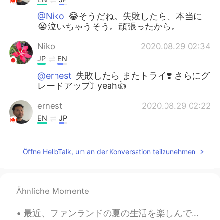
@Niko
😂そうだね。失敗したら、本当に
😭泣いちゃうそう。頑張ったから。
Niko
2020.08.29 02:34
JP
EN
@ernest
失敗したら またトライ❣️ さらにグ
レードアップ⤴️ yeah👍
ernest
2020.08.29 02:22
EN
JP
@𝕞𝕚𝕟𝕒
😄✨ありがとう❗️😊 色々な事が好
きだから。なでもやりたい！☺minakoさん
Öffne HelloTalk, um an der Konversation teilzunehmen
は？😏
ernest
2020.08.29 02:19
EN
JP
Ähnliche Momente
@Mini
褒めてくれてありがとう❗️😊 I’m
最近、ファンランドの夏の生活を楽しんでいます。 フィンランド人は新鮮な野菜など食べるのが好きで、よく摘み取って、直接的に食べます。例えば、写真にあるエンドウ豆は人気です。でも、食べる間に気をつ...
good with my hands!!