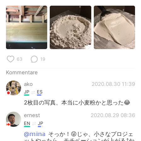
日本語
한국어
Русский
ไทย
Indonesia
Italiano
Türkçe
Tiếng Việt
63
19
Português
Kommentare
ako
2020.08.30 11:39
JP
ES
2枚目の写真、本当に小麦粉かと思った😂
ernest
2020.08.29 08:36
EN
JP
@𝕞𝕚𝕟𝕒
そっか！😝じゃ、小さなプロジェ
ットやったら、モチベーションが上がる⤴️か