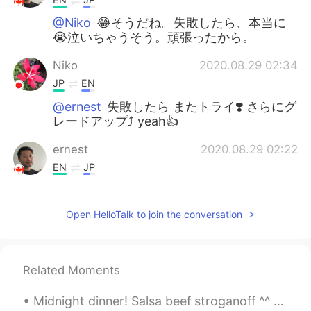
@Niko
😂そうだね。失敗したら、本当に
😭泣いちゃうそう。頑張ったから。
Niko
2020.08.29 02:34
JP
EN
@ernest
失敗したら またトライ❣️ さらにグ
レードアップ⤴️ yeah👍
ernest
2020.08.29 02:22
EN
JP
@𝕞𝕚𝕟𝕒
😄✨ありがとう❗️😊 色々な事が好
きだから。なでもやりたい！☺minakoさん
Open HelloTalk to join the conversation
は？😏
ernest
2020.08.29 02:19
EN
JP
Related Moments
@Mini
褒めてくれてありがとう❗️😊 I’m
Midnight dinner! Salsa beef stroganoff ^^ so yummy! Beef onions Avocados tomatoes and three chees...
good with my hands!!