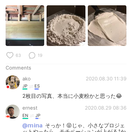
日本語
한국어
Русский
ไทย
Indonesia
Italiano
Türkçe
Tiếng Việt
63
19
Português
Comments
ako
2020.08.30 11:39
JP
ES
2枚目の写真、本当に小麦粉かと思った😂
ernest
2020.08.29 08:36
EN
JP
@𝕞𝕚𝕟𝕒
そっか！😝じゃ、小さなプロジェ
ットやったら、モチベーションが上がる⤴️か