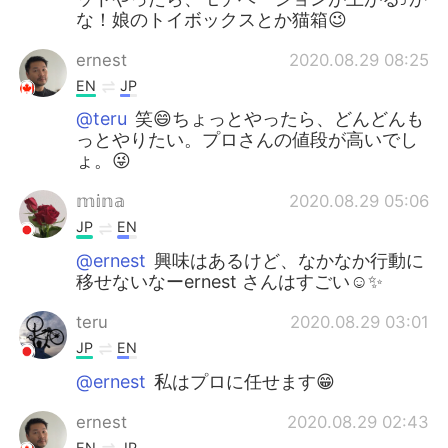
な！娘のトイボックスとか猫箱😉
ernest
2020.08.29 08:25
EN
JP
@teru
笑😄ちょっとやったら、どんどんも
っとやりたい。プロさんの値段が高いでし
ょ。😜
𝕞𝕚𝕟𝕒
2020.08.29 05:06
JP
EN
@ernest
興味はあるけど、なかなか行動に
移せないなーernest さんはすごい☺️✨
teru
2020.08.29 03:01
JP
EN
@ernest
私はプロに任せます😁
ernest
2020.08.29 02:43
EN
JP