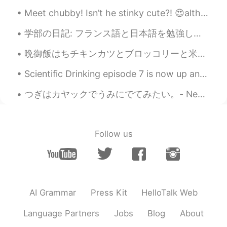
Meet chubby! Isn’t he stinky cute?! 😍although fatty T is a bit on a jelly side 😂 thanks for makin...
ernest
2020.08.29 02:18
EN
JP
学部の日記: フランス語と日本語を勉強しています。日本人の友達になりたいて、日本に行きたいて、日本で働くたいですから、日本語を勉強します。フランスに行きたいて、今月にはケベックシティに行きます...
@teru
自分でやってます ！！😄てるさん
晩御飯はちチキンカツとブロッコリーと米を作りました。料理をしにやすかったでした。晩御飯は友達と食べました。友達が本当に美味しかったといました。料理が上手になりたいです。 For dinner ...
もやりたいですか？😁
Scientific Drinking episode 7 is now up and running! https://youtu.be/pBPhmc-PsvI As the next spa...
ernest
2020.08.29 02:17
EN
JP
つぎはカヤックでうみにでてみたい。- Next time I want to take a kayak on the water. 🛶 🔸️Glacier National Park 🔸️Th...
@koo
訂正してくれてありがとう😃なりほ
ど。何々みたいには英語でJust like何々だ
ね。 リフォームしよう！😄うん、自分でや
Follow us
ってる。最初に友達教えてくれたけど。
ernest
2020.08.29 02:12
EN
JP
@カリン caffè latte 中毒
そうね！😜砂糖
AI Grammar
Press Kit
HelloTalk Web
入れすぎるダメ👎それはプロじゃないね。
😜 訂正ありがとう❗️😊
Language Partners
Jobs
Blog
About