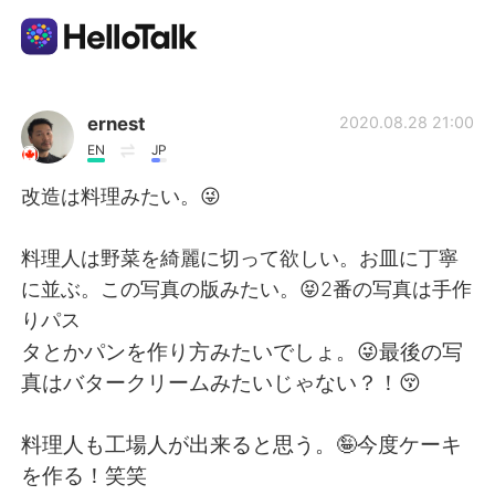
Language Exchange App
ernest
2020.08.28 21:00
EN
JP
AI Grammar Checker
改造は料理みたい。😜
English
料理人は野菜を綺麗に切って欲しい。お皿に丁寧
に並ぶ。この写真の版みたい。😝2番の写真は手作
りパス
简体中文
繁體中文
タとかパンを作り方みたいでしょ。😜最後の写
真はバタークリームみたいじゃない？！😚
Español
العربية
料理人も工場人が出来ると思う。🤪今度ケーキ
Français
Deutsch
を作る！笑笑