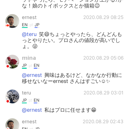
な！娘のトイボックスとか猫箱😉
ernest
2020.08.29 08:25
EN
JP
@teru
笑😄ちょっとやったら、どんどんも
っとやりたい。プロさんの値段が高いでし
ょ。😜
𝕞𝕚𝕟𝕒
2020.08.29 05:06
JP
EN
@ernest
興味はあるけど、なかなか行動に
移せないなーernest さんはすごい☺️✨
teru
2020.08.29 03:01
JP
EN
@ernest
私はプロに任せます😁
ernest
2020.08.29 02:43
EN
JP