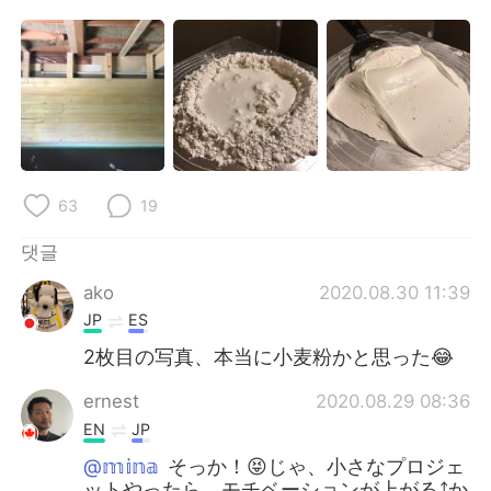
Deutsch
日本語
Русский
ไทย
Indonesia
Italiano
Türkçe
Tiếng Việt
63
19
Português
댓글
ako
2020.08.30 11:39
JP
ES
2枚目の写真、本当に小麦粉かと思った😂
ernest
2020.08.29 08:36
EN
JP
@𝕞𝕚𝕟𝕒
そっか！😝じゃ、小さなプロジェ
ットやったら、モチベーションが上がる⤴️か