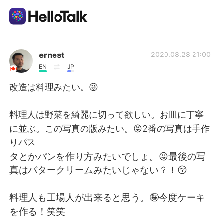
언어 교환 앱
ernest
2020.08.28 21:00
EN
JP
AI Grammar Checker
改造は料理みたい。😜
한국어
料理人は野菜を綺麗に切って欲しい。お皿に丁寧
に並ぶ。この写真の版みたい。😝2番の写真は手作
りパス
English
简体中文
タとかパンを作り方みたいでしょ。😜最後の写
真はバタークリームみたいじゃない？！😚
繁體中文
Español
料理人も工場人が出来ると思う。🤪今度ケーキ
العربية
Français
を作る！笑笑