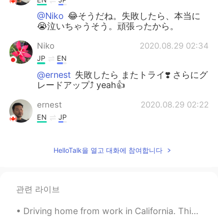
@Niko
😂そうだね。失敗したら、本当に
😭泣いちゃうそう。頑張ったから。
Niko
2020.08.29 02:34
JP
EN
@ernest
失敗したら またトライ❣️ さらにグ
レードアップ⤴️ yeah👍
ernest
2020.08.29 02:22
EN
JP
@𝕞𝕚𝕟𝕒
😄✨ありがとう❗️😊 色々な事が好
きだから。なでもやりたい！☺minakoさん
HelloTalk을 열고 대화에 참여합니다
は？😏
ernest
2020.08.29 02:19
EN
JP
관련 라이브
@Mini
褒めてくれてありがとう❗️😊 I’m
Driving home from work in California. This is sunrise because I work night shift. Anyone else noc...
good with my hands!!