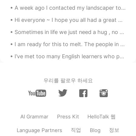
A week ago I contacted my landscaper to start cutting the lawn and he agreed. Well, the grass is ...
ernest
2020.08.29 02:18
EN
JP
Hi everyone ~ I hope you all had a great Christmas 🎄🎄 Here is a photo of what I ate on Christm...
@teru
自分でやってます ！！😄てるさん
Sometimes in life we just need a hug , no words , no advice . Just a hug to make us feel better a...
もやりたいですか？😁
I am ready for this to melt. The people in Texas don't know how to handle this weather , rolling...
ernest
2020.08.29 02:17
EN
JP
I’ve met too many English learners who put all their effort into perfecting their accent and gram...
@koo
訂正してくれてありがとう😃なりほ
ど。何々みたいには英語でJust like何々だ
ね。 リフォームしよう！😄うん、自分でや
우리를 팔로우 하세요
ってる。最初に友達教えてくれたけど。
ernest
2020.08.29 02:12
EN
JP
@カリン caffè latte 中毒
そうね！😜砂糖
HelloTalk 웹
AI Grammar
Press Kit
入れすぎるダメ👎それはプロじゃないね。
😜 訂正ありがとう❗️😊
직업
정보
Language Partners
Blog