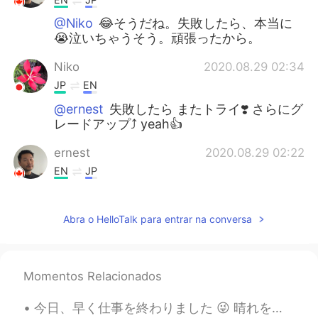
@Niko
😂そうだね。失敗したら、本当に
😭泣いちゃうそう。頑張ったから。
Niko
2020.08.29 02:34
JP
EN
@ernest
失敗したら またトライ❣️ さらにグ
レードアップ⤴️ yeah👍
ernest
2020.08.29 02:22
EN
JP
@𝕞𝕚𝕟𝕒
😄✨ありがとう❗️😊 色々な事が好
きだから。なでもやりたい！☺minakoさん
Abra o HelloTalk para entrar na conversa
は？😏
ernest
2020.08.29 02:19
EN
JP
Momentos Relacionados
@Mini
褒めてくれてありがとう❗️😊 I’m
今日、早く仕事を終わりました 😜 晴れを楽しめるようになりました 🌤️🌞 今、バスが家に帰るを持っています。いつもバスが遅れている 🙄 天気が良い日には、たくさんイギリス人がにっこうよくをします...
good with my hands!!