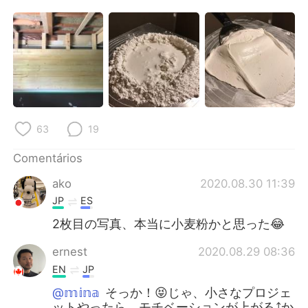
Deutsch
日本語
한국어
Русский
ไทย
Indonesia
Italiano
Türkçe
63
19
Tiếng Việt
Comentários
ako
2020.08.30 11:39
JP
ES
2枚目の写真、本当に小麦粉かと思った😂
ernest
2020.08.29 08:36
EN
JP
@𝕞𝕚𝕟𝕒
そっか！😝じゃ、小さなプロジェ
ットやったら、モチベーションが上がる⤴️か