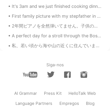
It's 3am and we just finished cooking dinner. My brother and me cook sliders (mini burgers) we ha...
ernest
2020.08.29 02:18
EN
JP
First family picture with my stepfather in almost 5 years. I don't know when I'll come back to th...
@teru
自分でやってます ！！😄てるさん
2年間ピアノを全然弾いてません。子供の時、私の好きなおもちゃはピアノおもちゃでした。色々な歌を聞いておの歌をピアノで弾けました。だから、ピアノのレッスンを受けました。しかし、音符を読めませんでし...
もやりたいですか？😁
A perfect day for a stroll through the Boston Public Garden. It’s beauty and romance is so relaxi...
ernest
2020.08.29 02:17
EN
JP
私、若い頃から海や山の近くに住んでいました。この頃、体やメンタルヘルスの大事さに以前より気づき、この自然の近くに住むことを大切にしています。一人暮らしをするのはたまに寂しいところがあるけど、自然...
@koo
訂正してくれてありがとう😃なりほ
ど。何々みたいには英語でJust like何々だ
ね。 リフォームしよう！😄うん、自分でや
Siga-nos
ってる。最初に友達教えてくれたけど。
ernest
2020.08.29 02:12
EN
JP
@カリン caffè latte 中毒
そうね！😜砂糖
AI Grammar
Press Kit
HelloTalk Web
入れすぎるダメ👎それはプロじゃないね。
😜 訂正ありがとう❗️😊
Language Partners
Empregos
Blog