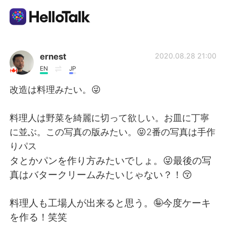
Aplicativo de troca de idioma
ernest
2020.08.28 21:00
EN
JP
AI Grammar Checker
改造は料理みたい。😜
Português
料理人は野菜を綺麗に切って欲しい。お皿に丁寧
に並ぶ。この写真の版みたい。😝2番の写真は手作
りパス
English
简体中文
タとかパンを作り方みたいでしょ。😜最後の写
真はバタークリームみたいじゃない？！😚
繁體中文
Español
料理人も工場人が出来ると思う。🤪今度ケーキ
العربية
Français
を作る！笑笑