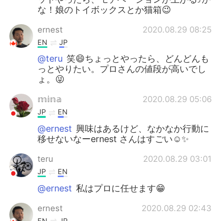
な！娘のトイボックスとか猫箱😉
ernest
2020.08.29 08:25
EN
JP
@teru
笑😄ちょっとやったら、どんどんも
っとやりたい。プロさんの値段が高いでし
ょ。😜
𝕞𝕚𝕟𝕒
2020.08.29 05:06
JP
EN
@ernest
興味はあるけど、なかなか行動に
移せないなーernest さんはすごい☺️✨
teru
2020.08.29 03:01
JP
EN
@ernest
私はプロに任せます😁
ernest
2020.08.29 02:43
EN
JP