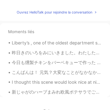
rina
2020.11.06 23:51
JP
EN
Ouvrez HelloTalk pour rejoindre la conversation
週末
で
僕は音楽を聴いて、ゲームをし
て、日本語を勉強する！
週末
に
僕は音楽を聴いて、ゲームをし
Moments liés
て、日本語を勉強する！
Liberty’s , one of the oldest department stores in the city of london’s west end! It opened in 18...
Tom
2020.11.06 23:38
昨日きのいろをみにいきました。わたしたち Rigaudというまちのちいさいやまにいきました。いえから一時かんでした。めちゃきれいでした！ *slowly learning kanjis* Ki...
EN
JP
今日も燻製チキンをバーベキューで作った Today I made some smoked barbecue chicken again 今回違うウッドチップを使ったので、弱くて甘い味がかけた ...
@さとうซาโต้Sato佐藤사도
なるほど！🤔
ありがとう！🙇‍♂️
こんばんは！ 元気？大変なことがなかなか続くけど、みんな頑張ろうね❤️🇯🇵🌍 ね、今日の夕方にストレス溜まってて散歩してくるって決めた。主な道じゃなくて、住宅街を通って歩いてた。少し歩いたら道...
さとうซาโต้Sato佐藤사도
2020.11.06 23:37
I thought this scene would look nice at night after I painted sunset recently, but I think the mo...
JP
TH
新じゃがのハーブまみれ欧風ポテサラでごぜぇまーす！ はい！ポテサラといえば、マヨネーズのイメージが強いかもですな。特にアメリカ料理なら、なんちゃらサラダは大体そのなんちゃらプラスマヨネーズですな...
いつもと同じ、でもいつも楽しいって、本
当に共感します。