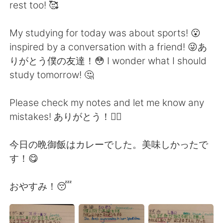
日本語
한국어
rest too! 🥰
Русский
ไทย
My studying for today was about sports! 😮
inspired by a conversation with a friend! 😜あ
Indonesia
Italiano
りがとう僕の友達！😳 I wonder what I should
study tomorrow! 🤔
Türkçe
Tiếng Việt
Please check my notes and let me know any
Português
mistakes! ありがとう！🙇‍♂️
今日の晩御飯はカレーでした。美味しかったで
す！😋
おやすみ！😴