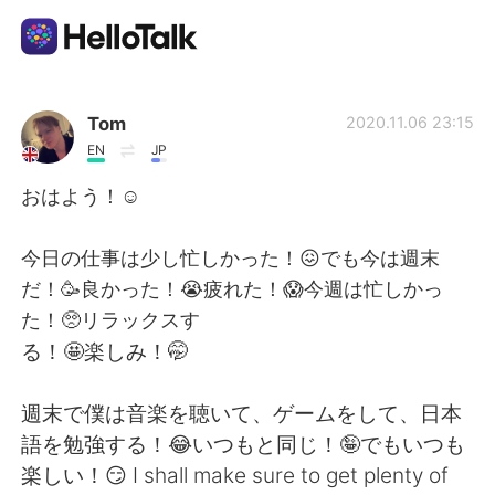
Appli d'échange linguistique
Tom
2020.11.06 23:15
EN
JP
AI Grammar Checker
おはよう！☺️
Français
今日の仕事は少し忙しかった！😖でも今は週末
だ！🥳良かった！😭疲れた！😱今週は忙しかっ
た！🥺リラックスす
English
简体中文
る！🤩楽しみ！🤭
繁體中文
Español
週末で僕は音楽を聴いて、ゲームをして、日本
語を勉強する！😂いつもと同じ！🤪でもいつも
العربية
Deutsch
楽しい！😏 I shall make sure to get plenty of