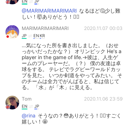
EN
JP
@MARIMARIMARIMARI
なるほど🤔少し難
しい！🤯ありがとう！🙇‍♂️
MARIMARIMARIMARI
2020.11.07 00:03
JP
EN
KR
…気になった所を書き出しました。（おせ
っかいだったかな？） オリンピック He's a
player in the game of life.→彼は、人生ゲ
ームのプレーヤーだ。（？） 僕の友達は卓
球をする。 テレビでラグビーワールドカッ
プを見た。 いつか剣道をやってみたい。 そ
のチームは全力でがんばると、私は信じて
る。 「水」が「木」に見える。
Tom
2020.11.06 23:59
EN
JP
@rina
そうなの？😳ありがとう！🙇‍♂️すごく
嬉しい！🤩