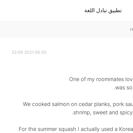
تطبيق تبادل اللغة
2021.06.05 23:06
One of my roommates love
was so
We cooked salmon on cedar planks, pork sa
shrimp, sweet and spicy
For the summer squash I actually used a Korea