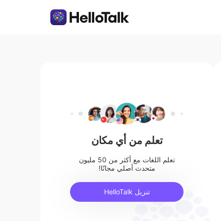
تعلم من أي مكان
تعلم اللغات مع أكثر من 50 مليون
متحدث أصلي مجانًا!
تنزيل HelloTalk