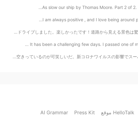
As slow our ship by Thomas Moore. Part 2 of 2. A
I am always positive , and I love being around pos
幸せなことに、今日の天気は久しぶりに晴れました。☀️ 仕事の前に、音楽を聴きながら海岸沿いをドライブしました。
It has been a challenging few days. I passed one of m
住んでいる町は田舎に位置しているだから人がいつも少ないなのに、真ん中には誰もいないしそんなに空きっているのが可笑
AI Grammar
Press Kit
موقع HelloTalk