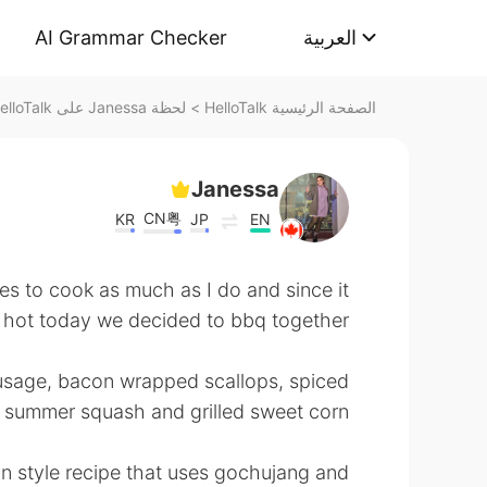
AI Grammar Checker
العربية
لحظة Janessa على HelloTalk
>
الصفحة الرئيسية HelloTalk
Janessa
CN粤
KR
JP
EN
s to cook as much as I do and since it
 hot today we decided to bbq together.
usage, bacon wrapped scallops, spiced
 summer squash and grilled sweet corn.
n style recipe that uses gochujang and