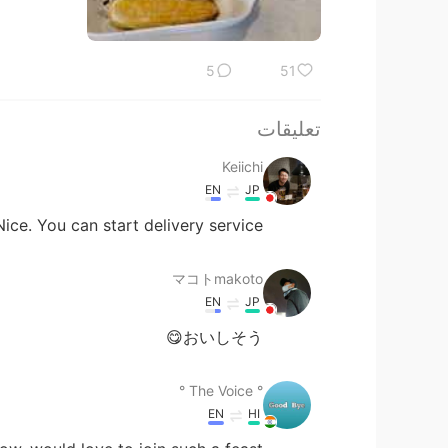
5
51
تعليقات
Keiichi
EN
JP
Nice. You can start delivery service🤣
マコトmakoto
EN
JP
おいしそう😋
° The Voice °
EN
HI