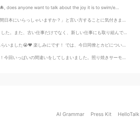
 does anyone want to talk about the joy it is to swim/e...
ことに気付きました。その言い方をなんて解釈すればいいのか？ 日本人に限らず、一般の人が「国に滞在しないと流...
事にも取り組んでいます。私の大学院の授業も先週始まりました。 突然、日本語勉強に遅れをとっています。圧倒され...
今日同僚とカビについて長い間話しました(笑) 彼はカビの研究、英語の半分と日本語の半分で説明しました。本当...
り焼きサーモンは問題なかったですけど、味噌汁を作るのも初めてで、意外と難しかったです。入れた出しが少なすぎ...
AI Grammar
Press Kit
HelloTal