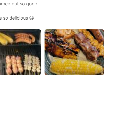
turned out so good.
s so delicious 🤩