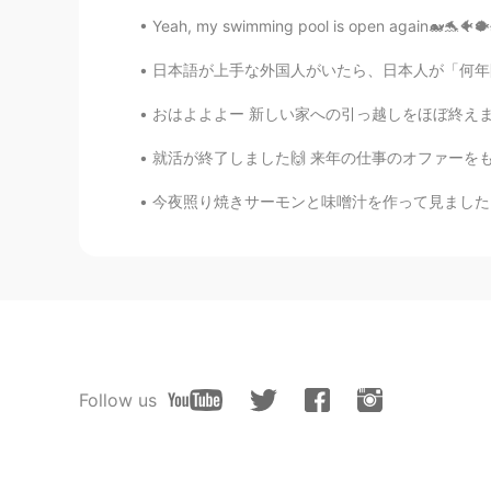
Yeah, my swimming pool is open again🐋🐬🐠🐡🐙,
日本語が上手な外国人がいたら、日本人が「何年間日本にいらっしゃいますか？」と言い方する
おはよよよー 新しい家への引っ越しをほぼ終えました。また、古い仕事だけでなく、新しい仕
就活が終了しました🙌 来年の仕事のオファーをもらいました😭❤ 楽しみにです！ では、
今夜照り焼きサーモンと味噌汁を作って見ました！今回いっぱいの間違いをしてしまいました。照
Follow us