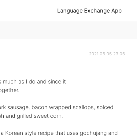
Language Exchange App
2021.06.05 23:06
much as I do and since it
ogether.
rk sausage, bacon wrapped scallops, spiced
 and grilled sweet corn.
 a Korean style recipe that uses gochujang and