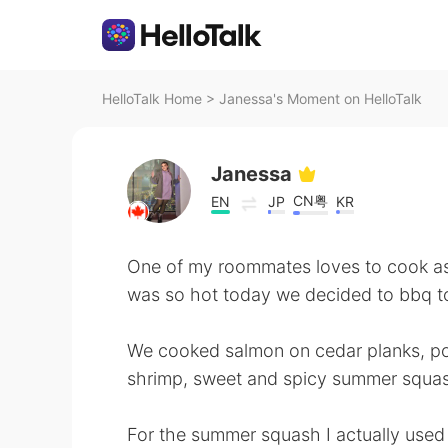
HelloTalk Home
>
Janessa's Moment on HelloTalk
Janessa
CN粤
EN
JP
KR
One of my roommates loves to cook as 
was so hot today we decided to bbq t
We cooked salmon on cedar planks, po
shrimp, sweet and spicy summer squash
For the summer squash I actually used