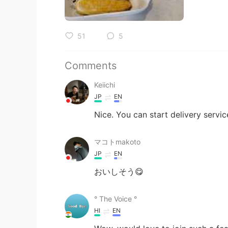
51
5
Comments
Keiichi
JP
EN
Nice. You can start delivery servic
マコトmakoto
JP
EN
おいしそう😋
° The Voice °
HI
EN