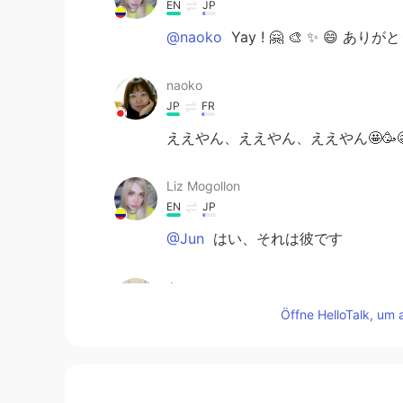
EN
JP
@naoko
Yay ! 🤗 🎨 ✨ 😄 
naoko
JP
FR
ええやん、ええやん、ええやん🤩🥳😄
Liz Mogollon
EN
JP
@Jun
はい、それは彼です
Jun
JP
EN
Öffne HelloTalk, um 
けんしろう？