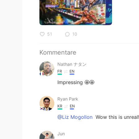
51
10
Kommentare
Nathan ナタン
FR
EN
Impressing 🤩🤩
Ryan Park
KR
EN
@Liz Mogollon
Wow this is unreal!
Jun