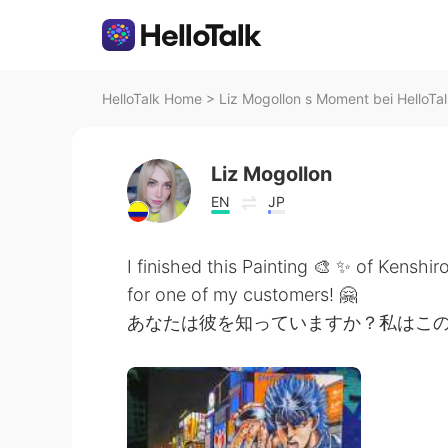
HelloTalk Home
>
Liz Mogollon s Moment bei HelloTa
Liz Mogollon
EN
JP
I finished this Painting 🎨 ✨ of Kensh
for one of my customers! 🤗
あなたは彼を知っていますか？私はこ