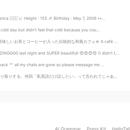
merica 🇺🇸 📈 Height : 155 🎉 Birthday : May 7, 2006 👀...
 cold day but didn’t feel that cold because you cou...
和風カフェ🍚 A café near Nagoya University called 薬草labo.棘...
NGGGG last night and SUPER beautiful! 😍😍😍😍 (I didn't t...
back ^^ all my chats are gone so please message me ...
て言われてじゃあ使えよ！そんなに練習したいなら！僕も最初からも今も何回訂正されたり毎日少しずつ上手になってると...
AI Grammar
Press Kit
HelloTa