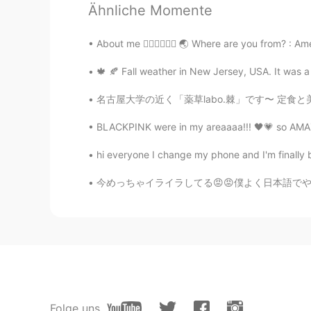
Ähnliche Momente
About me 🧚🏻‍♀️🧚🏻‍♀️ 🌏 Where are you from? : A
🍁 🍂 Fall weather in New Jersey, USA. It was a
名古屋大学の近く「薬草labo.棘」です〜 定食と美味しいお茶とコーヒーが入った伝統的な
BLACKPINK were in my areaaaa!!! 🖤💗 so AMAZI
hi everyone I change my phone and I'm finally 
今めっちゃイライラしてる😡😡僕よく日本語でやり取りする。何回「私英語だけ話したい」っ
Folge uns