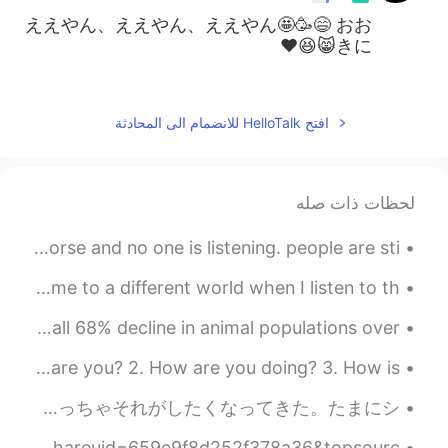
ええやん、ええやん、ええやん🤩🥳😄 おお
きに😸😆♥️
2021.07.08 03:19
Liz Mogollon
JP
EN
افتح HelloTalk للانضمام الى المحادثة
はい、それは彼です
@Jun
2021.07.08 03:16
Jun
لحظات ذات صله
EN
JP
けんしろう？
hello friends!~ the situation is getting worse and worse and no one is listening. people are sti...
I love classical music 💞 it’s peaceful (⌒▽⌒) it takes me to a different world when I listen to th...
Today I heard on the news that there has been an overall 68% decline in animal populations over ...
Basic ways to ask someone how they are doing: 1. How are you? 2. How are you doing? 3. How is...
昔夜中に友達とコンビニにいってから淀川に行ってた。チュウハイ飲みながら、チーズスティックとファミチキン食べながら、ずっと無駄話しててめっちゃ楽しかった。今めっちゃそれがしたくなってきた。たまにシ...
我第一次唱歌 真的难听🙉 https://kg.qq.com/node/play?s=BHHfgNB0NAuRjBJn&shareuid=659e9f8d252f378a36&topsourc...