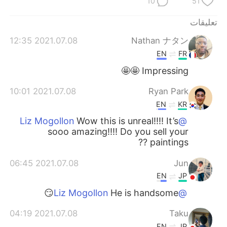
10
51
日本語
한국어
تعليقات
Русский
ไทย
2021.07.08 12:35
Nathan ナタン
Indonesia
Italiano
EN
FR
Impressing 🤩🤩
Türkçe
Tiếng Việt
2021.07.08 10:01
Ryan Park
Português
EN
KR
Wow this is unreal!!!! It’s
@Liz Mogollon
sooo amazing!!!! Do you sell your
paintings ??
2021.07.08 06:45
Jun
EN
JP
He is handsome😏
@Liz Mogollon
2021.07.08 04:19
Taku
EN
JP