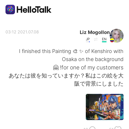
تطبيق تبادل اللغة
Liz Mogollon
2021.07.08 03:12
JP
EN
AI Grammar Checker
I finished this Painting 🎨 ✨ of Kenshiro with
Osaka on the background
العربية
for one of my customers! 🤗
あなたは彼を知っていますか？私はこの絵を大
阪で背景にしました
English
简体中文
繁體中文
Español
Français
Deutsch