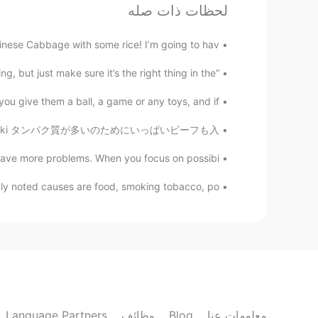
KR
JP
لحظات ذات صله
ムの事をwork out と言うんだね🤔
nese Cabbage with some rice! I’m going to hav...
sora
“You have to do what you think is the right thing, but just make sure it’s the right thing in the...
EN
JP
ou give them a ball, a game or any toys, and if...
が終わった後にジム
に
筋トレした
ba using Shirataki タンパク質が多いのためにいっぱいビーフも入...
が終わった後にジム
で
筋トレした
ave more problems. When you focus on possibi...
ったので、楽
で
良い運動が出来た
ったので、楽
に
良い運動が出来た
 noted causes are food, smoking tobacco, po...
Language Partners
وظائف
Blog
معلومات عنا