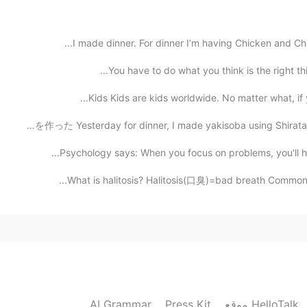
最近筋トレしてる人が増えたよね!ジ
I made dinner. For dinner I’m having Chicken and Chi
2020.09.16 21:21
Kids Kids are kids worldwide. No matter what, if y
今日の勉強
昨日の夕食にしらたきの焼きそばを作った Yesterday for dinner, I made yakiso
今日の勉強
Psychology says: When you focus on problems, you'll h
ジムには普通より人が少なか
ジムには普通より人が少なか
What is halitosis? Halitosis(口臭)=bad breath Commonly
AI Grammar
Press Kit
موقع HelloTalk