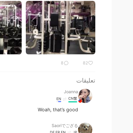
8
82
تعليقات
Joanna
CN繁
EN
Woah, that’s good
Saoriでござる
DE
FR
EN
JP