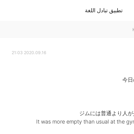
تطبيق تبادل اللغة
2020.09.16 21:03
今日
ジムには普通より人が
It was more empty than usual at the gy