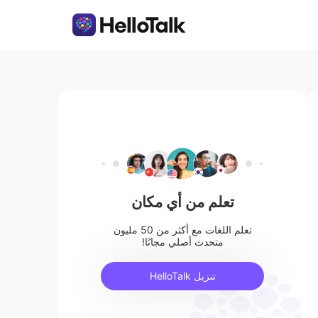
تعلم من أي مكان
تعلم اللغات مع أكثر من 50 مليون
متحدث أصلي مجانًا!
تنزيل HelloTalk