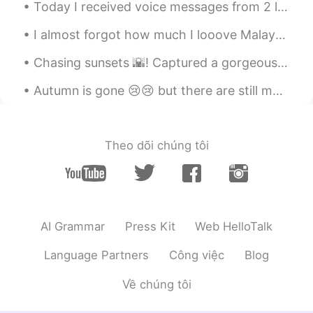
Today I received voice messages from 2 little kids 🥰🥰 They were too cute😍😍 And that made my day🤩🤩💕💕
で、楽で良い運動が出来た
I almost forgot how much I looove Malaysian food. アトランタの一番好きなレストランで食べられて超嬉しい！😭🤤 It’s a visceral t...
no name
2020.09.16 21:45
Chasing sunsets 🌇! Captured a gorgeous sunset on Oxford street and Westminster Bridge few days a...
JP
KR
最近筋トレしてる人が増えたよね!ジムの事
Autumn is gone 😢😢 but there are still many amazing autumn trees that I keep seeing along the side...
をwork out と言うんだね🤔
sora
2020.09.16 21:21
Theo dõi chúng tôi
JP
EN
今日の勉強が終わった後にジム
に
筋ト
レした
今日の勉強が終わった後にジム
で
筋ト
レした
AI Grammar
Press Kit
Web HelloTalk
ジムには普通より人が少なかったの
Language Partners
Công việc
Blog
で、楽
で
良い運動が出来た
Về chúng tôi
ジムには普通より人が少なかったの
で、楽
に
良い運動が出来た