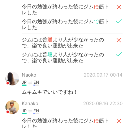
今日の勉強が終わった後にジム
に
筋ト
レした
今日の勉強が終わった後にジム
で
筋ト
レした
ジムには普
通
より人が少なかったの
で、楽で良い運動が出来た
ジムには普
段
より人が少なかったの
で、楽で良い運動が出来た
Naoko
2020.09.17 00:14
JP
EN
ムキムキでいいですね！
Kanako
2020.09.16 22:30
JP
EN
今日の勉強が終わった後にジム
に
筋ト
レした