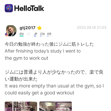
Ứng dụng trao đổi ngôn ngữ
gtj2017
2020.09.16 21:03
EN
JP
CN
KR
AI Grammar Checker
今日の勉強が終わった後にジムに筋トレした
After finishing today’s study I went to
Tiếng Việt
the gym to work out
ジムには普通より人が少なかったので、楽で良
English
简体中文
い運動が出来た
It was more empty than usual at the gym, so I
繁體中文
Español
could easily get a good workout
العربية
Français