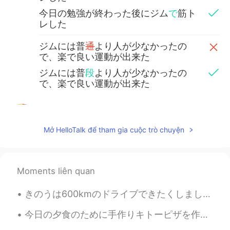
今日の勉強が終わった後にジム
で
筋ト
レした
ジムには普
通
より人が少なかったの
で、楽で良い運動が出来た
ジムには普
段
より人が少なかったの
で、楽で良い運動が出来た
Kanako
2020.09.16 22:28
JP
EN
Mở HelloTalk để tham gia cuộc trò chuyện
今日の勉強が終わった後にジム
に
筋ト
レした
今日の勉強が終わった後にジム
で
筋ト
Moments liên quan
レした
きのうは600kmのドライブできたくしました。- It was a 600 km drive back home yesterday. I am back from my summer cam...
ジムには普
通
より人が少なかったの
で、楽で良い運動が出来た
今日の夕食のために手作りキトーピザを作った Tonight for dinner I made a homemade keto pizza 小麦粉を入れなかったので炭水化物がとても少ない I...
ジムには普
段
より人が少なかったの