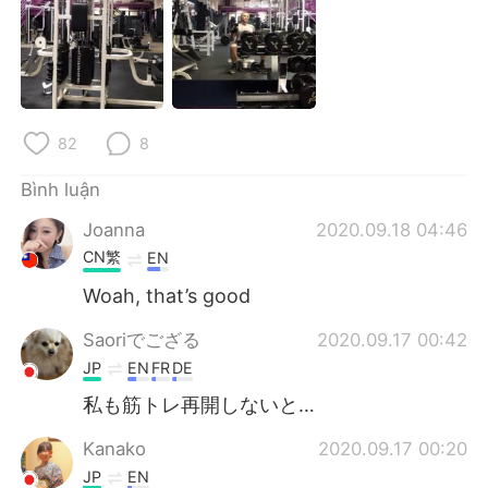
Deutsch
日本語
한국어
Русский
ไทย
Indonesia
82
8
Italiano
Türkçe
Bình luận
Português
Joanna
2020.09.18 04:46
CN繁
EN
Woah, that’s good
Saoriでござる
2020.09.17 00:42
JP
EN
FR
DE
私も筋トレ再開しないと…
Kanako
2020.09.17 00:20
JP
EN