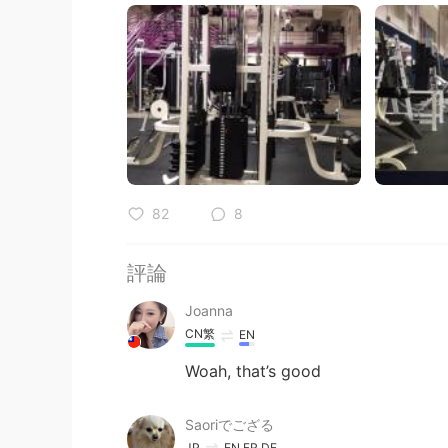
82
8
評論
Joanna
CN繁
EN
Woah, that’s good
Saoriでござる
JP
EN
FR
DE