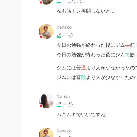
私も筋トレ再開しないと…
Kanako
JP
EN
今日の勉強が終わった後にジム
に
筋
今日の勉強が終わった後にジム
で
筋
ジムには普
通
より人が少なかったの
ジムには普
段
より人が少なかったの
Naoko
JP
EN
ムキムキでいいですね！
Kanako