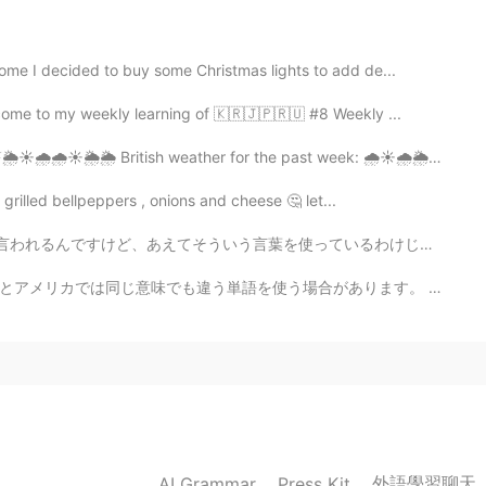
事をwork out と言うんだね🤔
ome I decided to buy some Christmas lights to add de...
2020.09.16 21:21
come to my weekly learning of 🇰🇷🇯🇵🇷🇺 #8 Weekly ...
☀️🌦🌦 British weather for the past week: 🌧☀️🌧🌦☀️☀️💨💨💨...
トレした
e grilled bellpeppers , onions and cheese 🤔 let...
トレした
っているわけじゃないです😅 覚えた言葉を使っているだけです。でも、英語でもそんなことが起こるので、元の性格...
で、楽
で
良い運動が出来た
で、楽
に
良い運動が出来た
場合があります。 例えば Trainers / sneakers Mobile phone / cell...
外語學習聊天
AI Grammar
Press Kit