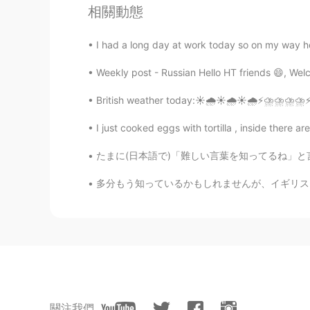
JP
KR
相關動態
最近筋トレしてる人が増えたよね!ジムの
I had a long day at work today so on my way h
sora
Weekly post - Russian Hello HT friends 😄, Wel
JP
EN
British weather today:☀️🌧☀️🌧☀️🌧⚡️⛈⛈⛈⛈⚡️🌦☀️🌧
今日の勉強が終わった後にジム
に
筋
I just cooked eggs with tortilla , inside there ar
今日の勉強が終わった後にジム
で
筋
たまに(日本語で)「難しい言葉を知ってるね」と言われるんですけど、あえてそういう言葉を使
ジムには普通より人が少なかったの
ジムには普通より人が少なかったの
多分もう知っているかもしれませんが、イギリスとアメリカでは同じ意味でも違う単語を使う
關注我們