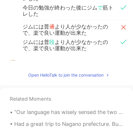
今日の勉強が終わった後にジム
で
筋ト
レした
ジムには普
通
より人が少なかったの
で、楽で良い運動が出来た
ジムには普
段
より人が少なかったの
で、楽で良い運動が出来た
Kanako
2020.09.16 22:28
JP
EN
Open HelloTalk to join the conversation
今日の勉強が終わった後にジム
に
筋ト
レした
今日の勉強が終わった後にジム
で
筋ト
Related Moments
レした
“Our language has wisely sensed the two sides of being alone. It has created the word ‘loneliness...
ジムには普
通
より人が少なかったの
で、楽で良い運動が出来た
Had a great trip to Nagano prefecture. But the 8he trip home that was supposed to take about 3 an...
ジムには普
段
より人が少なかったの