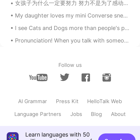
女孩子为什么一定要努力 努力不是为了感动谁 也不是要做给哪个人看 而是要让自己随时有能力 不看任何一个人的脸色 不因为现实原因被迫离开谁 跳出自己厌恶的圈子 并拥有选择的权利 这个世界真的很...
で、楽で良い運動が出来た
My daughter loves my mini Converse sneaker keychain. She thinks her Vans are the same shoe 😄. I a...
no name
2020.09.16 21:45
I see Cats and Dogs more than people's photos on this app. Some people posts 12 photos of their c...
JP
KR
最近筋トレしてる人が増えたよね!ジムの事
Pronunciation! When you talk with someone else, do you know the FIRST thing they notice about you...
をwork out と言うんだね🤔
sora
2020.09.16 21:21
Follow us
JP
EN
今日の勉強が終わった後にジム
に
筋ト
レした
今日の勉強が終わった後にジム
で
筋ト
レした
AI Grammar
Press Kit
HelloTalk Web
ジムには普通より人が少なかったの
Language Partners
Jobs
Blog
About
で、楽
で
良い運動が出来た
ジムには普通より人が少なかったの
Learn languages with 50
で、楽
に
良い運動が出来た