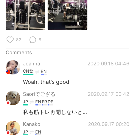
日本語
한국어
Русский
ไทย
Indonesia
Italiano
82
8
Türkçe
Tiếng Việt
Comments
Português
Joanna
2020.09.18 04:46
CN繁
EN
Woah, that’s good
Saoriでござる
2020.09.17 00:42
JP
EN
FR
DE
私も筋トレ再開しないと…
Kanako
2020.09.17 00:20
JP
EN