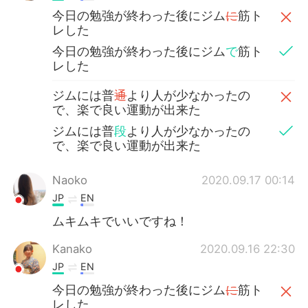
今日の勉強が終わった後にジム
に
筋ト
レした
今日の勉強が終わった後にジム
で
筋ト
レした
ジムには普
通
より人が少なかったの
で、楽で良い運動が出来た
ジムには普
段
より人が少なかったの
で、楽で良い運動が出来た
Naoko
2020.09.17 00:14
JP
EN
ムキムキでいいですね！
Kanako
2020.09.16 22:30
JP
EN
今日の勉強が終わった後にジム
に
筋ト
レした