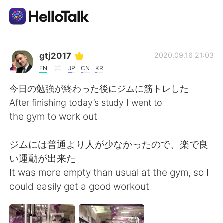
Language Exchange App
gtj2017
2020.09.16 21:03
EN
JP
CN
KR
AI Grammar Checker
今日の勉強が終わった後にジムに筋トレした
After finishing today’s study I went to
English
the gym to work out
ジムには普通より人が少なかったので、楽で良
简体中文
繁體中文
い運動が出来た
It was more empty than usual at the gym, so I
Español
العربية
could easily get a good workout
Français
Deutsch