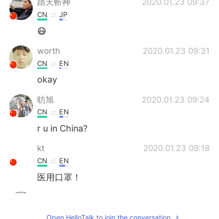
踏天斬神
2020.01.23 09:37
CN
JP
😷
worth
2020.01.23 09:31
CN
EN
okay
昉旭
2020.01.23 09:24
CN
EN
r u in China?
kt
2020.01.23 09:18
CN
EN
医用口罩！
Andy Jun
2020.01.23 09:18
CN
EN
Open HelloTalk to join the conversation