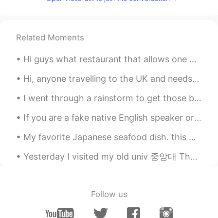
Ok, I see.
向活在梦里的人生致敬
2020.01.23 09:17
Related Moments
CN
EN
🌀
Hi guys what restaurant that allows one person or food do you recommend for me to eat today?? I l...
Hi, anyone travelling to the UK and needs help/advice please let me know. Maybe I can’t meet you ...
I went through a rainstorm to get those bagels as it was their 100th years anniversary. Fairmount...
If you are a fake native English speaker or born in an English speaking country but just really s...
My favorite Japanese seafood dish. this was shot in the city of Otaru. 私の好きな日本のシーフード料理。これは小樽市で撮...
Yesterday I visited my old univ 중앙대 The first pic is 2019, the second pic is now2021in same loca...
Follow us