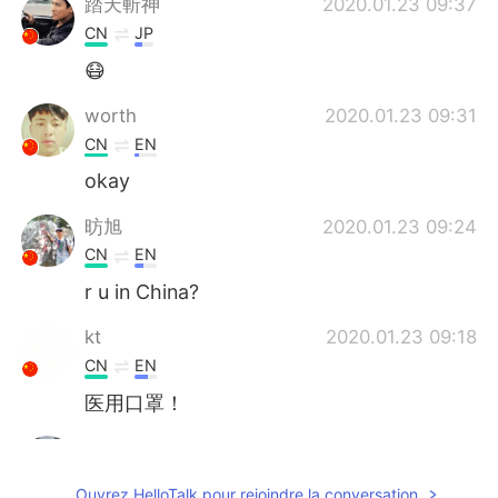
踏天斬神
2020.01.23 09:37
CN
JP
😷
worth
2020.01.23 09:31
CN
EN
okay
昉旭
2020.01.23 09:24
CN
EN
r u in China?
kt
2020.01.23 09:18
CN
EN
医用口罩！
Andy Jun
2020.01.23 09:18
CN
EN
Ouvrez HelloTalk pour rejoindre la conversation