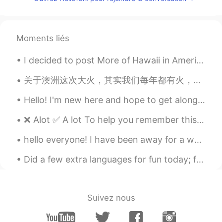
Ok, I see.
向活在梦里的人生致敬
2020.01.23 09:17
Moments liés
CN
EN
🌀
I decided to post More of Hawaii in America there are many Chinese korean and Japanese people who...
关于澳洲这次大火，其实我们每年都有火，但是今年非常严重。 为什么这次烧的这么严重？我想你们通过报道都知道原因。 如果你想看我们国家的动物，可以去看”seven worlds one planet...
Hello! I'm new here and hope to get along with anyone / everyone and learn Chinese. 🤗🤗🤗 Jiayou!...
❌ Alot ✅ A lot To help you remember this: A lot / a little / a bit - all of these phrases are ...
hello everyone! I have been away for a while but I'm back, I thought I should post something so h...
Did a few extra languages for fun today; feel free to correct my pronunciation lol 😄😁 Tonight, I...
Suivez nous