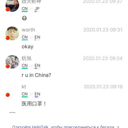
踏天斬神
2020.01.23 09:37
CN
JP
😷
worth
2020.01.23 09:31
CN
EN
okay
昉旭
2020.01.23 09:24
CN
EN
r u in China?
kt
2020.01.23 09:18
CN
EN
医用口罩！
Andy Jun
2020.01.23 09:18
CN
EN
Откройте HelloTalk, чтобы присоединиться к беседе