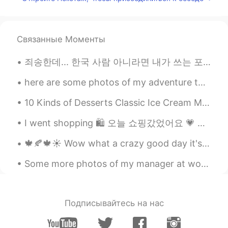
Ok, I see.
向活在梦里的人生致敬
2020.01.23 09:17
Связанные Моменты
CN
EN
🌀
죄송한데... 한국 사람 아니라면 내가 쓰는 포스팅하고 댓글하고 메시지도 수정하지 마세요. 지겹다... 님은 한국 사람도 아니고 프로필 보고 생각보다 한국어 실력도 별로인데 ...
here are some photos of my adventure today ((,: my friend wanted to go on a hike and see the suns...
10 Kinds of Desserts Classic Ice Cream Milk, cream, sugar and egg yolks - classic taste (more f...
I went shopping 🛍 오늘 쇼핑갔었어요 💗 ~ there was SO many cute things ~ ... and some spookies 👻🤡🧟‍♂️🎃
🍁🍂🍁☀️ Wow what a crazy good day it's been today! It started with a cold and windy morning, howeve...
Some more photos of my manager at work. Isn't she cute? 😊 Her name is Minamoto no Yoritomo〜 もっと可...
Подписывайтесь на нас