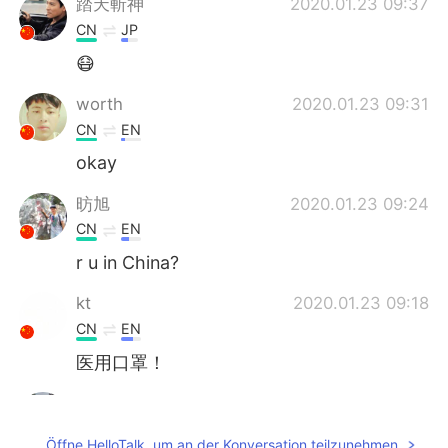
踏天斬神
2020.01.23 09:37
CN
JP
😷
worth
2020.01.23 09:31
CN
EN
okay
昉旭
2020.01.23 09:24
CN
EN
r u in China?
kt
2020.01.23 09:18
CN
EN
医用口罩！
Andy Jun
2020.01.23 09:18
CN
EN
Öffne HelloTalk, um an der Konversation teilzunehmen