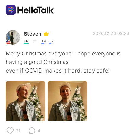
Language Exchange App
Steven
2020.12.26 09:23
EN
KR
JP
AI Grammar Checker
Merry Christmas everyone! I hope everyone is
having a good Christmas
English
even if COVID makes it hard. stay safe!
简体中文
繁體中文
Español
العربية
Français
Deutsch
71
4