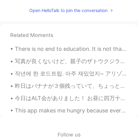
Open HelloTalk to join the conversation
Related Moments
There is no end to education. It is not that you read a book, pass an examination, and finish wit...
写真が良くないけど、親子のザトウクジラがいる！初めてクジラを見てて興奮した😂 その後バンドウイルカがたくさん現れて舟のそばで泳いでいて、サーフィングみたいだった。こんな距離で野生イルカを見たな...
작년에 한 로드트립. 아주 재밌었지~ アリゾナ州➡️カリフォルニア➡️ラスベガス 昨年やったロードトリップ！ 楽しかった！ From AZ, to Cali, to Vegas al...
昨日はバナナが３個残っていて、ちょっと新鮮じゃなさそうに見えて、「どうしよう?」と考えました。で、去年美味しいバナナブレッドを作ったのを思い出しまた。 その頃いい製法を見つけて自分自身の味覚似...
今日はALT会がありました！ お昼に四万十豚のソースカツ丼を食べました(^^) このお茶の飲み方分かりますか？ まずはカップの8割までお湯を入れます。そのお湯はカップからポットに移します。そし...
This app makes me hungry because everyone takes amazing photos of their delicious meals they are ...
Follow us