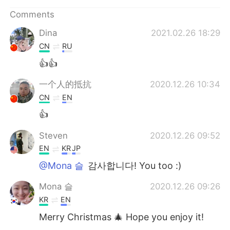
日本語
한국어
Comments
Русский
ไทย
Dina
2021.02.26 18:29
CN
RU
Indonesia
Italiano
👍👍
Türkçe
Tiếng Việt
一个人的抵抗
2020.12.26 10:34
CN
EN
Português
👍
Steven
2020.12.26 09:52
EN
KR
JP
@Mona 슬
감사합니다! You too :)
Mona 슬
2020.12.26 09:26
KR
EN
Merry Christmas 🎄 Hope you enjoy it!