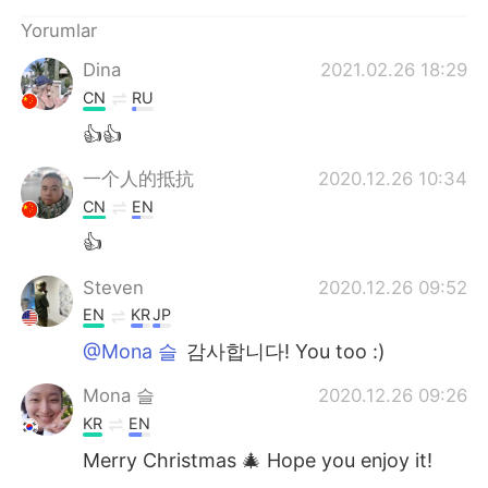
Deutsch
日本語
Yorumlar
한국어
Русский
Dina
2021.02.26 18:29
CN
RU
ไทย
Indonesia
👍👍
Italiano
Tiếng Việt
一个人的抵抗
2020.12.26 10:34
CN
EN
Português
👍
Steven
2020.12.26 09:52
EN
KR
JP
@Mona 슬
감사합니다! You too :)
Mona 슬
2020.12.26 09:26
KR
EN
Merry Christmas 🎄 Hope you enjoy it!