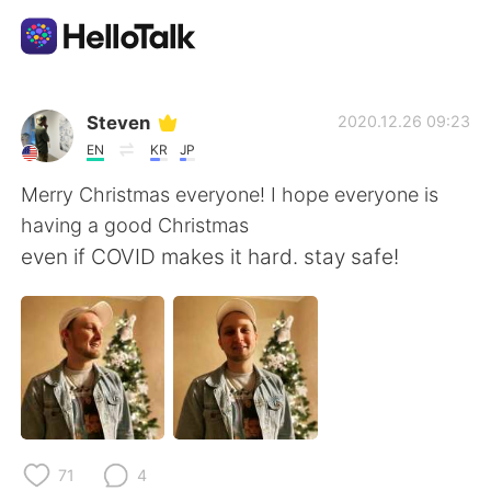
Dil Değişimi Uygulaması
Steven
2020.12.26 09:23
EN
KR
JP
AI Grammar Checker
Merry Christmas everyone! I hope everyone is
having a good Christmas
Türkçe
even if COVID makes it hard. stay safe!
English
简体中文
繁體中文
Español
العربية
Français
71
4