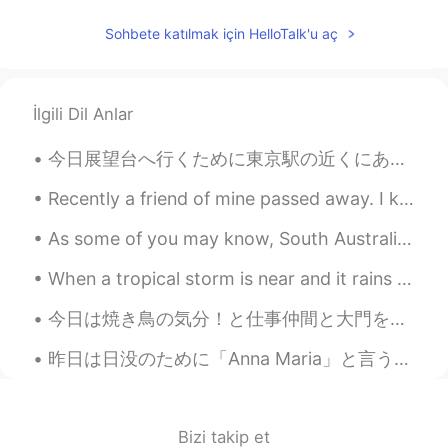
Sohbete katılmak için HelloTalk'u aç
İlgili Dil Anlar
今日展望台へ行くために東京駅の近くにあるビルに３軒入ってみました。😊新丸の内ビルの7階に素敵なテラスがありました。🌳☕️🏙それから、隣の丸の内ビルに入ったけど、展望台が閉まっていました。🤔最後に...
Recently a friend of mine passed away. I knew him since highschool, and to see that he passed awa...
As some of you may know, South Australia is in a lockdown due to the sudden increase of covid tra...
When a tropical storm is near and it rains most of the day, I like to bake. I don’t ever eat the...
今日は焼き鳥の気分！と仕事仲間と大門を散歩中、ちょっとびっくりしたのぼりです。 「う…ん…」💩と声に出して読んでしまい、隣を歩いていた同僚女性に聞こえてしまいました。 私に汚い心があるのでしょ...
昨日は日没のために「Anna Maria」と言う海辺に行きました。雨が降ってたから日没があまり見えなかった。それでも、色々な面白いことが撮れました。子供の頃から写真を撮ってたけど昨日まで、稲妻の...
Bizi takip et