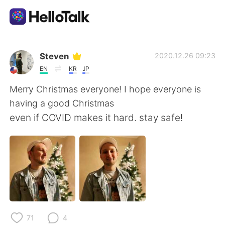
Ứng dụng trao đổi ngôn ngữ
Steven
2020.12.26 09:23
EN
KR
JP
AI Grammar Checker
Merry Christmas everyone! I hope everyone is
having a good Christmas
Tiếng Việt
even if COVID makes it hard. stay safe!
English
简体中文
繁體中文
Español
العربية
Français
71
4