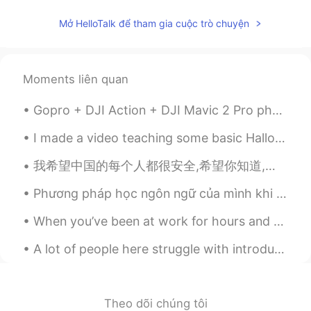
Mở HelloTalk để tham gia cuộc trò chuyện
Moments liên quan
Gopro + DJI Action + DJI Mavic 2 Pro photos from today. Siargao is so beautiful. I wish I could...
I made a video teaching some basic Halloween vocabulary words such as ghost, skeleton, jack-o’-la...
我希望中国的每个人都很安全,希望你知道,即使每个人都是粗鲁的,种族歧视的,你也应该保持健康,坚强! I hope that everyone will understand that this...
Phương pháp học ngôn ngữ của mình khi nói chuyện với bạn, mình không hiểu cái gì thì học cái đó....
When you’ve been at work for hours and then you check the time and it’s only been 45 minutes 🤦🏼‍♀️😭🙈
A lot of people here struggle with introducing themselves so they leave their introduction blank....
Theo dõi chúng tôi