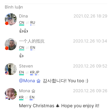
Deutsch
日本語
Bình luận
한국어
Русский
Dina
2021.02.26 18:29
CN
RU
ไทย
Indonesia
👍👍
Italiano
Türkçe
一个人的抵抗
2020.12.26 10:34
CN
EN
Português
👍
Steven
2020.12.26 09:52
EN
KR
JP
@Mona 슬
감사합니다! You too :)
Mona 슬
2020.12.26 09:26
KR
EN
Merry Christmas 🎄 Hope you enjoy it!