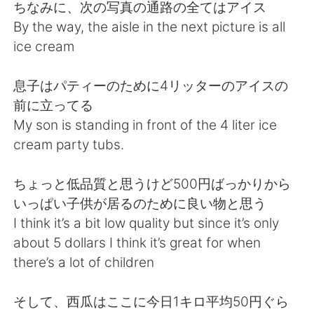
日本語
한국어
ちなみに、次の写真の通路の全てはアイス
By the way, the aisle in the next picture is all
Русский
ไทย
ice cream
Indonesia
Italiano
息子はパティーのために4リッターのアイスの
前に立ってる
Türkçe
Tiếng Việt
My son is standing in front of the 4 liter ice
cream party tubs.
Português
ちょっと低品質と思うけど500円ばっかりから
いっぱい子供が居るのために良い物と思う
I think it’s a bit low quality but since it’s only
about 5 dollars I think it’s great for when
there’s a lot of children
そして、西瓜はここに今日1キロ平均50円ぐら