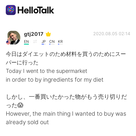
Sprachaustausch-App
gtj2017
2020.08.05 02:14
EN
JP
CN
KR
AI Grammar Checker
今日はダイエットのため材料を買うのためにスー
パーに行った
Deutsch
Today I went to the supermarket
in order to by ingredients for my diet
English
简体中文
しかし、一番買いたかった物がもう売り切りだ
った😱
繁體中文
Español
However, the main thing I wanted to buy was
already sold out
العربية
Français