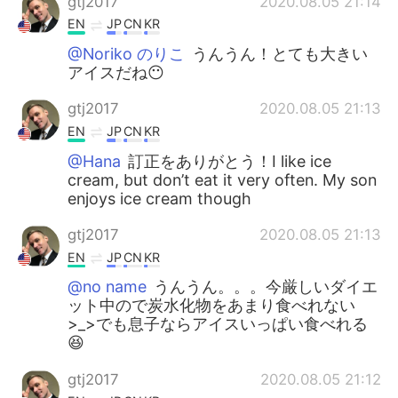
gtj2017
2020.08.05 21:14
EN
JP
CN
KR
@Noriko のりこ
うんうん！とても大きい
アイスだね😶
gtj2017
2020.08.05 21:13
EN
JP
CN
KR
@Hana
訂正をありがとう！I like ice
cream, but don’t eat it very often. My son
enjoys ice cream though
gtj2017
2020.08.05 21:13
EN
JP
CN
KR
@no name
うんうん。。。今厳しいダイエ
ット中ので炭水化物をあまり食べれない
>_>でも息子ならアイスいっぱい食べれる
😆
gtj2017
2020.08.05 21:12