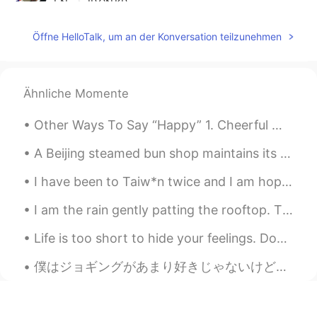
EN
JP
CN
KR
@Rabbit
I think American woman eat it
Öffne HelloTalk, um an der Konversation teilzunehmen
often 😂
gtj2017
2020.08.05 21:12
EN
JP
CN
KR
Ähnliche Momente
@Joanna
yea it is 😆 it’s sometimes
Other Ways To Say “Happy” 1. Cheerful Meaning: Looking happy and optimistic "Why do you look so...
difficult to choose which one to buy
A Beijing steamed bun shop maintains its distance from customers. (People's Daily) Given how freq...
Aiko あいこ
2020.08.05 12:37
JP
EN
I have been to Taiw*n twice and I am hoping to return again. The landscape is beautiful and the f...
大きいスーパー😳😂‼️ I want to go there
I am the rain gently patting the rooftop. The drop sliding down your window. I glide past the g...
🎵
Life is too short to hide your feelings. Don't be afraid to say what you feel. Laugh when you can...
ゆう
2020.08.05 04:30
JP
EN
僕はジョギングがあまり好きじゃないけど散歩するのが好き。でも健康のためにもっともっとやったほうがいい。最近”rucking”をしてる。ちょっと重いバッグ持って散歩する。今日は10kgバッグ持って...
このスーパー安い😃
Noriko のりこ
2020.08.05 02:43