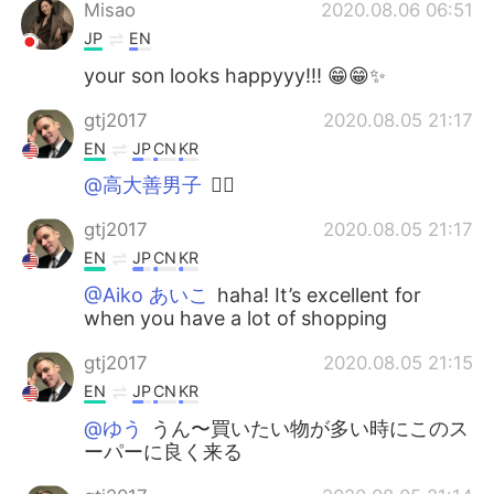
Misao
2020.08.06 06:51
JP
EN
your son looks happyyy!!! 😁😁✨
gtj2017
2020.08.05 21:17
EN
JP
CN
KR
@高大善男子
👍🏻
gtj2017
2020.08.05 21:17
EN
JP
CN
KR
@Aiko あいこ
haha! It’s excellent for
when you have a lot of shopping
gtj2017
2020.08.05 21:15
EN
JP
CN
KR
@ゆう
うん〜買いたい物が多い時にこのス
ーパーに良く来る