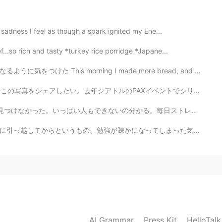
大きいアイスだね😶
f sadness I feel as though a spark ignited my Ene...
2020.08.05 21:13
..so rich and tasty *turkey rice porridge *Japane...
m, but don’t eat it very often. My son enjoys ice
g I made more bread, and was careful to try for a bet...
Xイベントでシリーズの生みの親に会えた!僕の販促ポスターをサインしてくれた。すぐ後に額縁に入れた。誰も第9...
2020.08.05 21:13
。毎日ストレスが溜まっている。 For 3 months I've been job-hunting i...
てしまった気がします。仕事が終わってから勉強が億劫になる傾向があります。 今までもう6年半ほど日本語の勉強...
ダイエット中ので炭水化物をあまり食べれない>_>でも
2020.08.05 21:12
at it often 😂
AI Grammar
Press Kit
HelloTal