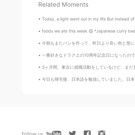
Related Moments
@Noriko のりこ
うんうん！とても
Today, a light went out in my life But instead o
gtj2017
EN
JP
CN
KR
foods we ate this week 😋 *Japanese curry beef.
@Hana
訂正をありがとう！I like ice crea
今朝もまたパンを作って、昨日より良い色と形になるように気をつけた This mornin
cream though
一番好きなドラクエの10周年記念日になったのでこの写真をシェアしたい。去年シアトルのPA
gtj2017
3ヶ月間、東京に就職活動をしているけど、まだ見つけなかった。いっぱい人もできないの分かる
EN
JP
CN
KR
今日も帰宅後、日本語を勉強していました。日本に引っ越してからというもの、勉強が疎かになっ
@no name
うんうん。。。今厳しい
息子ならアイスいっぱい食べれる😆
gtj2017
EN
JP
CN
KR
@Rabbit
I think American woman e
Follow us