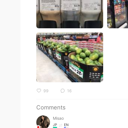
99
16
Comments
Misao
JP
EN