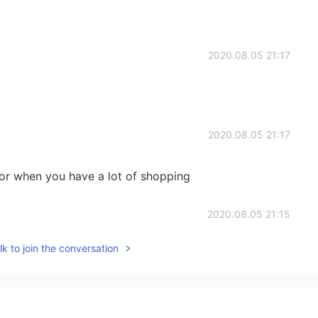
2020.08.05 21:17
2020.08.05 21:17
 for when you have a lot of shopping
2020.08.05 21:15
k to join the conversation
このスーパーに良く来る
2020.08.05 21:14