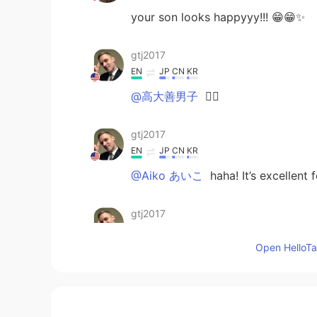
your son looks happyyy!!! 😁😁✨
gtj2017
EN
JP
CN
KR
@高大善男子
👍🏻
gtj2017
EN
JP
CN
KR
@Aiko あいこ
haha! It’s excellent
gtj2017
EN
JP
CN
KR
Open HelloTal
@ゆう
うん〜買いたい物が多い時に
gtj2017
EN
JP
CN
KR