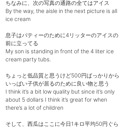
Deutsch
日本語
ちなみに、次の写真の通路の全てはアイス
By the way, the aisle in the next picture is all
한국어
Русский
ice cream
ไทย
Indonesia
息子はパティーのために4リッターのアイスの
前に立ってる
Italiano
Türkçe
My son is standing in front of the 4 liter ice
cream party tubs.
Tiếng Việt
ちょっと低品質と思うけど500円ばっかりから
いっぱい子供が居るのために良い物と思う
I think it’s a bit low quality but since it’s only
about 5 dollars I think it’s great for when
there’s a lot of children
そして、西瓜はここに今日1キロ平均50円ぐら