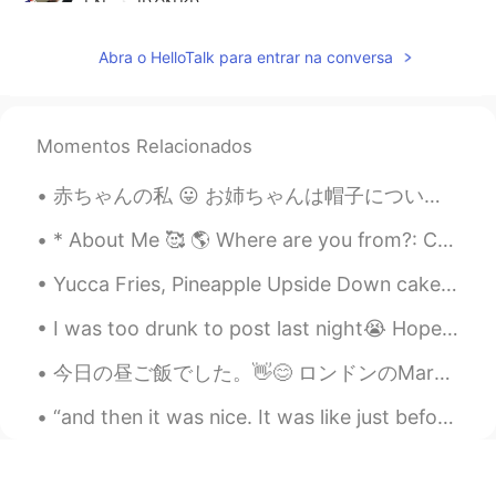
EN
JP
CN
KR
@Rabbit
I think American woman eat it
Abra o HelloTalk para entrar na conversa
often 😂
gtj2017
2020.08.05 21:12
EN
JP
CN
KR
Momentos Relacionados
@Joanna
yea it is 😆 it’s sometimes
赤ちゃんの私 😛 お姉ちゃんは帽子についてバカにしてたけど、本当は「帽子可愛くない？」と思った (笑) 赤ちゃんの頃全部はシンプルで、本当は人間の人生の一番幸せな時かなーと思ってる 🤔 残念...
difficult to choose which one to buy
* About Me 🥰 🌎 Where are you from?: California ☀️ 📈 Height: 4’11 😳 🍰 Birthday: June 5th 👀 Eye co...
Aiko あいこ
2020.08.05 12:37
JP
EN
Yucca Fries, Pineapple Upside Down cake, Curried Goat, Fried Plantains, Caribbean Salad and Beet ...
大きいスーパー😳😂‼️ I want to go there
I was too drunk to post last night😭 Hope everyone has a healthier, happier and prosperous 2️⃣0️...
🎵
今日の昼ご飯でした。👋😊 ロンドンのMarugame Udonです。このレストランはとても新しいです。日本で行ったことがあります。😄👌 このうどんはかけでした。美味しかったです。 天ぷらは鶏肉と...
ゆう
2020.08.05 04:30
JP
EN
“and then it was nice. It was like just before the sun goes to bed down on the bayou. There was a...
このスーパー安い😃
Noriko のりこ
2020.08.05 02:43