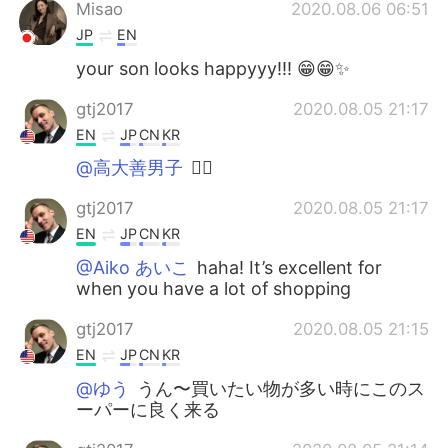
Misao
2020.08.06 06:51
JP
EN
your son looks happyyy!!! 😁😁✨
gtj2017
2020.08.05 21:17
EN
JP
CN
KR
@高大善男子
👍🏻
gtj2017
2020.08.05 21:17
EN
JP
CN
KR
@Aiko あいこ
haha! It’s excellent for
when you have a lot of shopping
gtj2017
2020.08.05 21:15
EN
JP
CN
KR
@ゆう
うん〜買いたい物が多い時にこのス
ーパーに良く来る