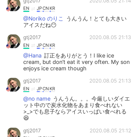
gtj2017
2020.08.05 21:14
EN
JP
CN
KR
@Noriko のりこ
うんうん！とても大きい
アイスだね😶
gtj2017
2020.08.05 21:13
EN
JP
CN
KR
@Hana
訂正をありがとう！I like ice
cream, but don’t eat it very often. My son
enjoys ice cream though
gtj2017
2020.08.05 21:13
EN
JP
CN
KR
@no name
うんうん。。。今厳しいダイエ
ット中ので炭水化物をあまり食べれない
>_>でも息子ならアイスいっぱい食べれる
😆
gtj2017
2020.08.05 21:12