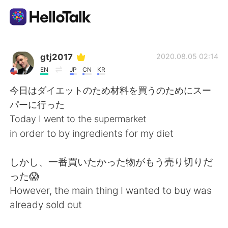
Aplicativo de troca de idioma
gtj2017
2020.08.05 02:14
EN
JP
CN
KR
AI Grammar Checker
今日はダイエットのため材料を買うのためにスー
パーに行った
Português
Today I went to the supermarket
in order to by ingredients for my diet
English
简体中文
しかし、一番買いたかった物がもう売り切りだ
った😱
繁體中文
Español
However, the main thing I wanted to buy was
already sold out
العربية
Français