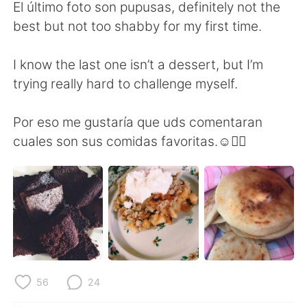
Deutsch
日本語
El último foto son pupusas, definitely not the
best but not too shabby for my first time.
한국어
Русский
I know the last one isn’t a dessert, but I’m
ไทย
Italiano
trying really hard to challenge myself.
Türkçe
Tiếng Việt
Por eso me gustaría que uds comentaran
cuales son sus comidas favoritas.☺️👇🏼
Português
56
24