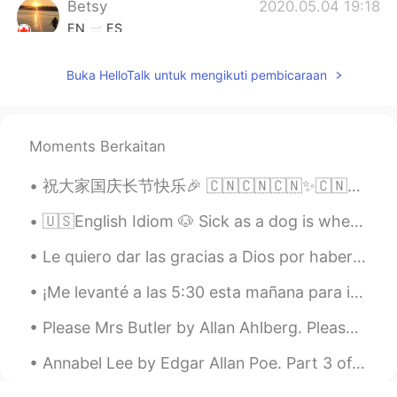
Betsy
2020.05.04 19:18
EN
ES
@Ana Aguilar
Twins!! 👯‍♀️☺️
Buka HelloTalk untuk mengikuti pembicaraan
nohe
2020.04.22 16:59
ES
EN
Son muy deliciosos los postres😋😋
Moments Berkaitan
Jairo Acevedo
2020.04.21 00:32
祝大家国庆长节快乐🎉 🇨🇳🇨🇳🇨🇳✨🇨🇳🇨🇳🇨🇳✨ ✨✨🇨🇳✨🇨🇳✨🇨🇳✨ ✨✨🇨🇳✨🇨🇳✨🇨🇳✨ ✨✨🇨🇳✨🇨🇳🇨🇳🇨🇳✨ [Happy Chinese National Day]
ES
EN
🇺🇸English Idiom 🐶 Sick as a dog is when you feel really ill or sick 🤧 🗣Listen to the audio an...
Mandame Betsy! xD
Le quiero dar las gracias a Dios por haberme llevado a este logro gigantesco. Hoy os comento que ...
Betsy
2020.04.20 22:44
¡Me levanté a las 5:30 esta mañana para ir a pescar por primera vez! No atrapamos nada 😂, pero l...
EN
ES
@ramon
¡Genial! Mucho gusto. ☺️👋🏼 El
Please Mrs Butler by Allan Ahlberg. Please Mrs Butler This boy Derek Drew Keeps copying my work...
novio de mi prima es salvadoreño
también, su mamá me enseñó.
Annabel Lee by Edgar Allan Poe. Part 3 of 3. But our love it was stronger by far than the love ...
Betsy
2020.04.20 22:43