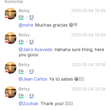
Komentar
Betsy
2020.05.04 19:29
EN
ES
@nohe
Muchas gracias 😄💛
Betsy
2020.05.04 19:29
EN
ES
@Jairo Acevedo
Hahaha sure thing, here
you gooo
Betsy
2020.05.04 19:28
EN
ES
@Jean Carlos
Ya tú sabes 😁👌🏼
Betsy
2020.05.04 19:28
EN
ES
@Zouhair
Thank you! 👌🏼🌸