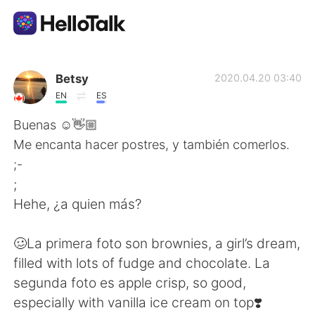
Aplikasi Pertukaran Bahasa
Betsy
2020.04.20 03:40
EN
ES
AI Grammar Checker
Buenas ☺️👋🏼
Me encanta hacer postres, y también comerlos.
Indonesia
;-
;
Hehe, ¿a quien más?
English
简体中文
🥴La primera foto son brownies, a girl’s dream,
繁體中文
Español
filled with lots of fudge and chocolate. La
segunda foto es apple crisp, so good,
العربية
Français
especially with vanilla ice cream on top❣️