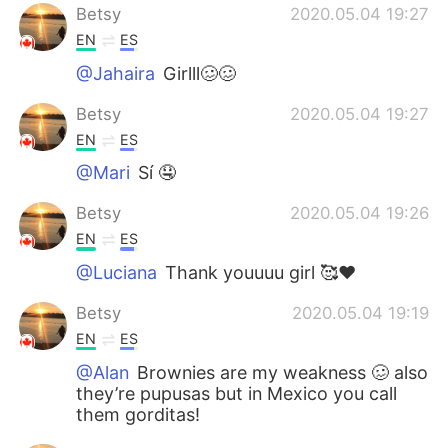
Betsy
2020.05.04 19:27
EN
ES
@Jahaira
Girlll🥴🥴
Betsy
2020.05.04 19:27
EN
ES
@Mari
Sí 🤤
Betsy
2020.05.04 19:26
EN
ES
@Luciana
Thank youuuu girl 🥰❤️
Betsy
2020.05.04 19:19
EN
ES
@Alan
Brownies are my weakness 🥴 also
they’re pupusas but in Mexico you call
them gorditas!