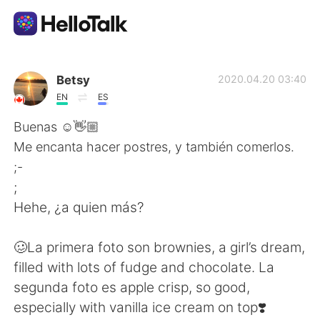
Ứng dụng trao đổi ngôn ngữ
Betsy
2020.04.20 03:40
EN
ES
AI Grammar Checker
Buenas ☺️👋🏼
Me encanta hacer postres, y también comerlos.
Tiếng Việt
;-
;
Hehe, ¿a quien más?
English
简体中文
🥴La primera foto son brownies, a girl’s dream,
繁體中文
Español
filled with lots of fudge and chocolate. La
segunda foto es apple crisp, so good,
العربية
Français
especially with vanilla ice cream on top❣️