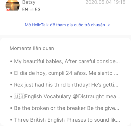
Betsy
2020.05.04 19:18
EN
ES
@Ana Aguilar
Twins!! 👯‍♀️☺️
Mở HelloTalk để tham gia cuộc trò chuyện
nohe
2020.04.22 16:59
ES
EN
Son muy deliciosos los postres😋😋
Moments liên quan
Jairo Acevedo
2020.04.21 00:32
My beautiful babies, After careful consideration and a long discussion with my family I’ve decid...
ES
EN
El día de hoy, cumplí 24 años. Me siento viejo y todavía tengo muchas cosas que quiero hacer. De...
Mandame Betsy! xD
Rex just had his third birthday! He’s getting so old 😢 ¡Rex acaba de cumplir tres años! Se esta ...
Betsy
2020.04.20 22:44
🇺🇸English Vocabulary 😪Distraught means very upset and anxious 😟 🗣Listen to the audio and repea...
EN
ES
@ramon
¡Genial! Mucho gusto. ☺️👋🏼 El
Be the broken or the breaker Be the giver or the undertaker Unlock and open the door Be the heale...
novio de mi prima es salvadoreño
también, su mamá me enseñó.
Three British English Phrases to sound like a native I'm knackered = which means I'm very ti...
Betsy
2020.04.20 22:43