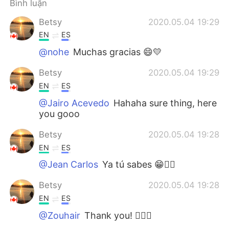
Bình luận
Betsy
2020.05.04 19:29
EN
ES
@nohe
Muchas gracias 😄💛
Betsy
2020.05.04 19:29
EN
ES
@Jairo Acevedo
Hahaha sure thing, here
you gooo
Betsy
2020.05.04 19:28
EN
ES
@Jean Carlos
Ya tú sabes 😁👌🏼
Betsy
2020.05.04 19:28
EN
ES
@Zouhair
Thank you! 👌🏼🌸