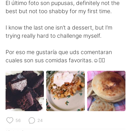
Deutsch
日本語
El último foto son pupusas, definitely not the
best but not too shabby for my first time.
한국어
Русский
I know the last one isn’t a dessert, but I’m
ไทย
Indonesia
trying really hard to challenge myself.
Italiano
Türkçe
Por eso me gustaría que uds comentaran
cuales son sus comidas favoritas.☺️👇🏼
Português
56
24