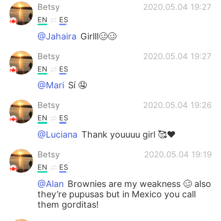
Betsy
2020.05.04 19:27
EN
ES
@Jahaira
Girlll🥴🥴
Betsy
2020.05.04 19:27
EN
ES
@Mari
Sí 🤤
Betsy
2020.05.04 19:26
EN
ES
@Luciana
Thank youuuu girl 🥰❤️
Betsy
2020.05.04 19:19
EN
ES
@Alan
Brownies are my weakness 🥴 also
they’re pupusas but in Mexico you call
them gorditas!