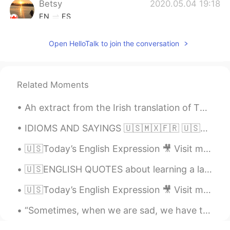
Betsy
2020.05.04 19:18
EN
ES
@Ana Aguilar
Twins!! 👯‍♀️☺️
Open HelloTalk to join the conversation
nohe
2020.04.22 16:59
ES
EN
Son muy deliciosos los postres😋😋
Related Moments
Jairo Acevedo
2020.04.21 00:32
Ah extract from the Irish translation of The Witches by Roald Dahl! 🔮 ☘️ In case anyone is inte...
ES
EN
IDIOMS AND SAYINGS 🇺🇸🇲🇽🇫🇷 🇺🇸Your guess is as good as mine (I do not know the answer to a questio...
Mandame Betsy! xD
🇺🇸Today’s English Expression 🎥 Visit my YouTube channel to learn more 👉https://bit.ly/3fwv3Av
Betsy
2020.04.20 22:44
🇺🇸ENGLISH QUOTES about learning a language🇺🇸 Listen👂🏻, and speak /record your voice🔊 Language i...
EN
ES
@ramon
¡Genial! Mucho gusto. ☺️👋🏼 El
🇺🇸Today’s English Expression 🎥 Visit my YouTube channel to learn more 👉https://bit.ly/3fwv3Av
novio de mi prima es salvadoreño
también, su mamá me enseñó.
“Sometimes, when we are sad, we have to do the opposite of sad. Sometimes we have to sing.”💕 Lyr...
Betsy
2020.04.20 22:43