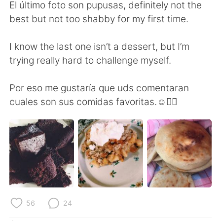
日本語
한국어
El último foto son pupusas, definitely not the
best but not too shabby for my first time.
Русский
ไทย
I know the last one isn’t a dessert, but I’m
Indonesia
Italiano
trying really hard to challenge myself.
Türkçe
Tiếng Việt
Por eso me gustaría que uds comentaran
cuales son sus comidas favoritas.☺️👇🏼
Português
56
24