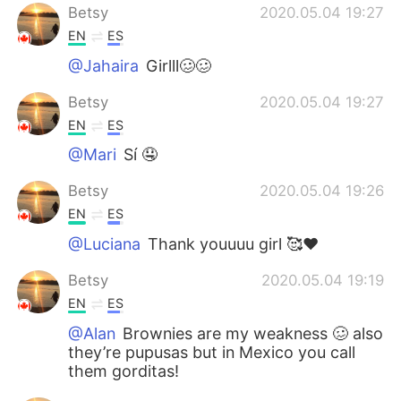
Betsy
2020.05.04 19:27
EN
ES
@Jahaira
Girlll🥴🥴
Betsy
2020.05.04 19:27
EN
ES
@Mari
Sí 🤤
Betsy
2020.05.04 19:26
EN
ES
@Luciana
Thank youuuu girl 🥰❤️
Betsy
2020.05.04 19:19
EN
ES
@Alan
Brownies are my weakness 🥴 also
they’re pupusas but in Mexico you call
them gorditas!