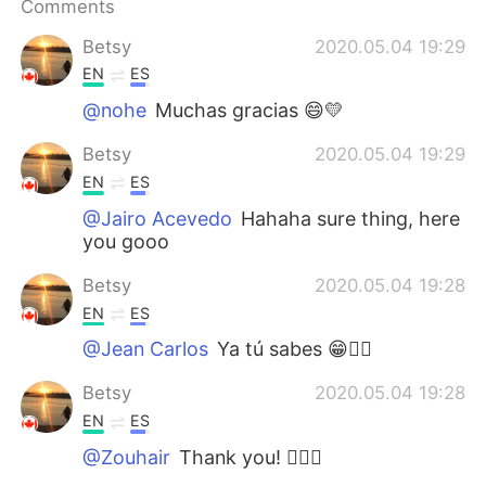
Comments
Betsy
2020.05.04 19:29
EN
ES
@nohe
Muchas gracias 😄💛
Betsy
2020.05.04 19:29
EN
ES
@Jairo Acevedo
Hahaha sure thing, here
you gooo
Betsy
2020.05.04 19:28
EN
ES
@Jean Carlos
Ya tú sabes 😁👌🏼
Betsy
2020.05.04 19:28
EN
ES
@Zouhair
Thank you! 👌🏼🌸