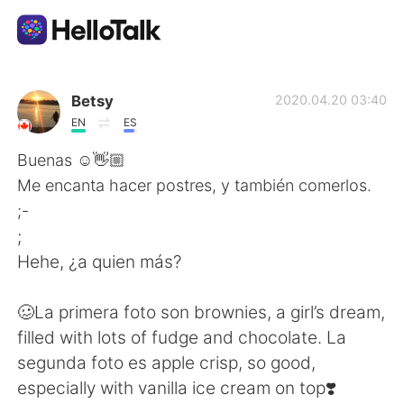
Language Exchange App
Betsy
2020.04.20 03:40
EN
ES
AI Grammar Checker
Buenas ☺️👋🏼
Me encanta hacer postres, y también comerlos.
English
;-
;
Hehe, ¿a quien más?
简体中文
繁體中文
🥴La primera foto son brownies, a girl’s dream,
Español
العربية
filled with lots of fudge and chocolate. La
segunda foto es apple crisp, so good,
Français
Deutsch
especially with vanilla ice cream on top❣️