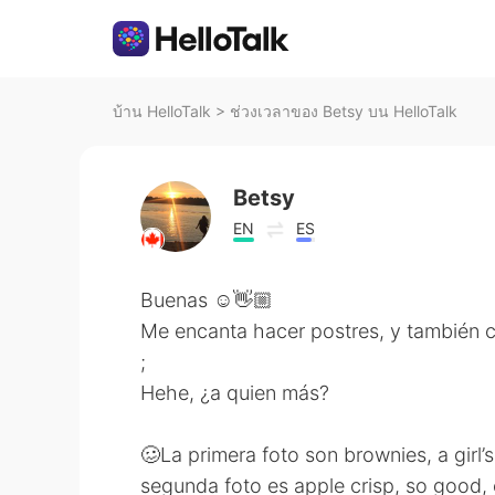
บ้าน HelloTalk
>
ช่วงเวลาของ Betsy บน HelloTalk
Betsy
EN
ES
Buenas ☺️👋🏼
Me encanta hacer postres, y también c
;
Hehe, ¿a quien más?
🥴La primera foto son brownies, a girl’s
segunda foto es apple crisp, so good, e