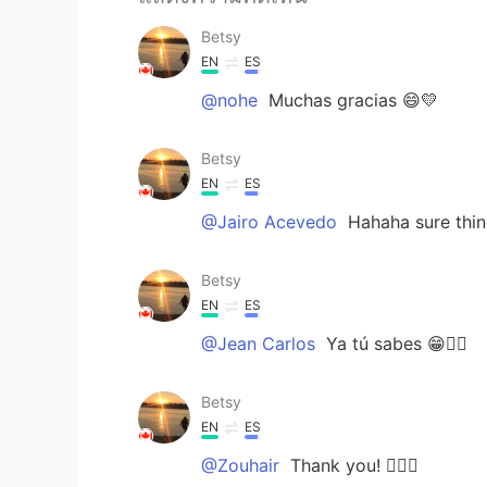
Betsy
EN
ES
@nohe
Muchas gracias 😄💛
Betsy
EN
ES
@Jairo Acevedo
Hahaha sure thin
Betsy
EN
ES
@Jean Carlos
Ya tú sabes 😁👌🏼
Betsy
EN
ES
@Zouhair
Thank you! 👌🏼🌸