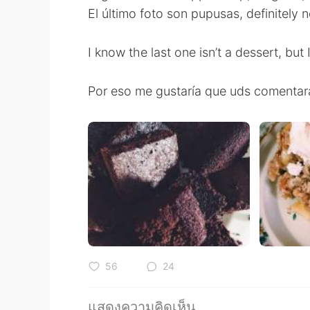
El último foto son pupusas, definitely n
I know the last one isn’t a dessert, but 
Por eso me gustaría que uds comentara
56
24
แสดงความคิดเห็น