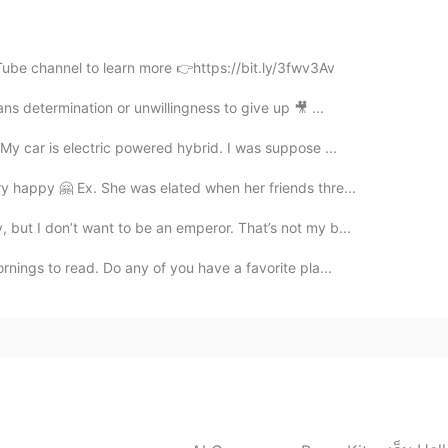
2020.05.04 19:18
Tube channel to learn more 👉https://bit.ly/3fwv3Av
s determination or unwillingness to give up 🎥 ...
My car is electric powered hybrid. I was suppose ...
2020.04.22 16:59
y happy 🤗 Ex. She was elated when her friends thre...

but I don’t want to be an emperor. That’s not my b...
rnings to read. Do any of you have a favorite pla...
2020.04.21 00:32
2020.04.20 22:44