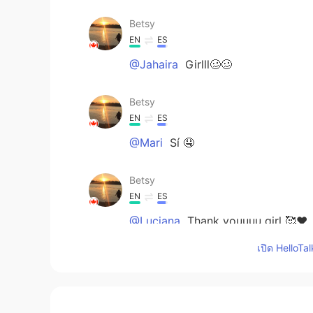
Betsy
EN
ES
@Jahaira
Girlll🥴🥴
Betsy
EN
ES
@Mari
Sí 🤤
Betsy
EN
ES
@Luciana
Thank youuuu girl 🥰❤️
เปิด HelloTa
Betsy
EN
ES
@Alan
Brownies are my weakness 