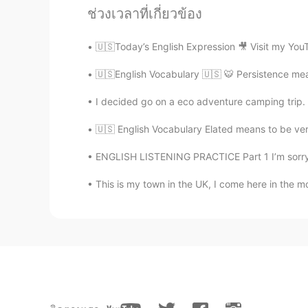
gorditas!
ช่วงเวลาที่เกี่ยวข้อง
Betsy
🇺🇸Today’s English Expression 🎥 Visit my You
EN
ES
🇺🇸English Vocabulary 🇺🇸 🐯 Persistence mean
@Ana Aguilar
Twins!! 👯‍♀️☺️
I decided go on a eco adventure camping trip. 
nohe
🇺🇸 English Vocabulary Elated means to be ver
ES
EN
Son muy deliciosos los postres😋
ENGLISH LISTENING PRACTICE Part 1 I’m sorry, 
This is my town in the UK, I come here in the mo
Jairo Acevedo
ES
EN
Mandame Betsy! xD
Betsy
EN
ES