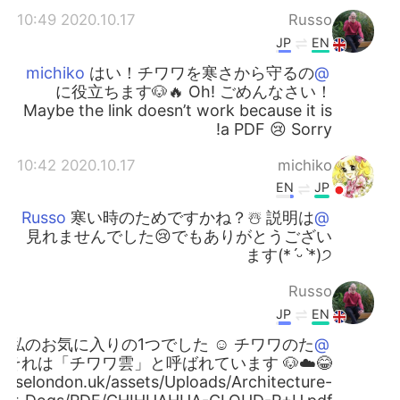
2020.10.17 10:49
Russo
JP
EN
はい！チワワを寒さから守るの
@michiko
に役立ちます🐶🔥 Oh! ごめんなさい！
Maybe the link doesn’t work because it is
a PDF 😢 Sorry!
2020.10.17 10:42
michiko
EN
JP
寒い時のためですかね？☃️ 説明は
@Russo
見れませんでした😢でもありがとうござい
ます(*ˊᵕˋ*)੭
Russo
JP
EN
れは私のお気に入りの1つでした ☺️ チワワのた
@michiko
それは「チワワ雲」と呼ばれています 🐶☁️😂
ouselondon.uk/assets/Uploads/Architecture-