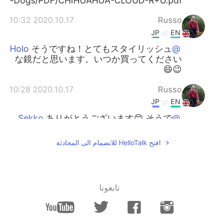
for-Dogs/PDF/CHIHUAHUA-CLOUD-R+U.pdf
2020.10.17 10:32
Russo
JP
EN
そうですね！とてもスタイリッシュ
@Holo
な鏡だと思います。いつか買ってください
😉😄
2020.10.17 10:28
Russo
JP
EN
ありがとうございます😊 そうで
@Sekko
すか！英語で書かれた説明書を見るのは面
白かったです。それらが日本語で書かれて
افتح HelloTalk للانضمام الى المحادثة
いるのを見るのにとても慣れています 😄
2020.10.17 10:25
Russo
JP
EN
تابعونا
ありがとう！😊 ハハ！このカー
@Manami
ペットを買ってください😉🥩😅