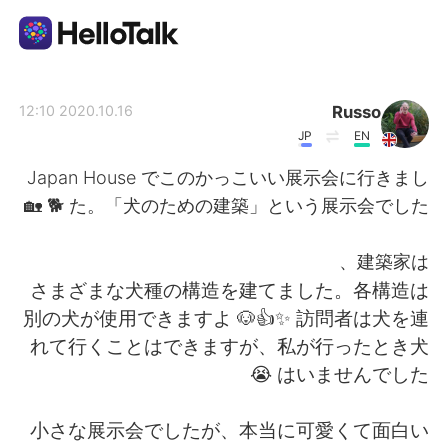
تطبيق تبادل اللغة
Russo
2020.10.16 12:10
JP
EN
AI Grammar Checker
Japan House でこのかっこいい展示会に行きまし
た。「犬のための建築」という展示会でした 🐕 🏡
العربية
建築家は、
さまざまな犬種の構造を建てました。各構造は
English
简体中文
別の犬が使用できますよ 🐶👍✨ 訪問者は犬を連
れて行くことはできますが、私が行ったとき犬
繁體中文
Español
はいませんでした 😭
Français
Deutsch
小さな展示会でしたが、本当に可愛くて面白い