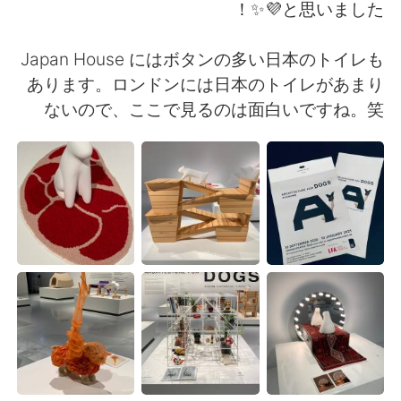
日本語
한국어
と思いました💜✨！
Русский
ไทย
Japan House にはボタンの多い日本のトイレも
あります。ロンドンには日本のトイレがあまり
Indonesia
Italiano
ないので、ここで見るのは面白いですね。笑
Türkçe
Tiếng Việt
Português