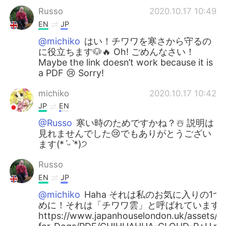
Russo
2020.10.17 10:49
EN
JP
@michiko
はい！チワワを寒さから守るの
に役立ちます🐶🔥 Oh! ごめんなさい！
Maybe the link doesn’t work because it is
a PDF 😢 Sorry!
michiko
2020.10.17 10:42
JP
EN
@Russo
寒い時のためですかね？☃️ 説明は
見れませんでした😢でもありがとうござい
ます(*ˊᵕˋ*)੭
Russo
EN
JP
@michiko
Haha それは私のお気に入りの1つで
めに！それは「チワワ雲」と呼ばれています 🐶
https://www.japanhouselondon.uk/assets/Up