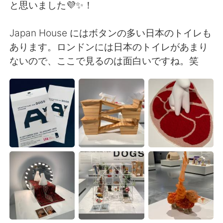
Deutsch
日本語
と思いました💜✨！
한국어
Русский
Japan House にはボタンの多い日本のトイレも
あります。ロンドンには日本のトイレがあまり
ไทย
Indonesia
ないので、ここで見るのは面白いですね。笑
Italiano
Türkçe
Português