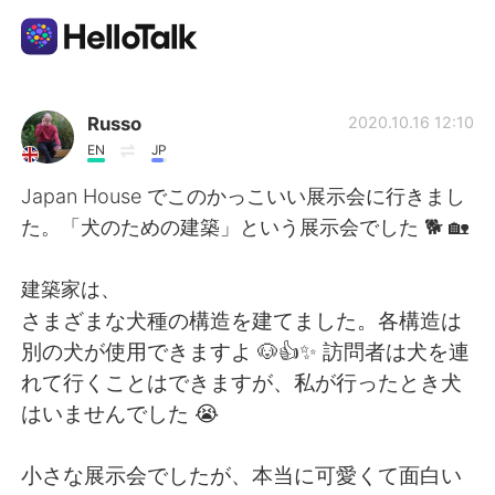
Ứng dụng trao đổi ngôn ngữ
Russo
2020.10.16 12:10
EN
JP
AI Grammar Checker
Japan House でこのかっこいい展示会に行きまし
た。「犬のための建築」という展示会でした 🐕 🏡
Tiếng Việt
建築家は、
さまざまな犬種の構造を建てました。各構造は
English
简体中文
別の犬が使用できますよ 🐶👍✨ 訪問者は犬を連
れて行くことはできますが、私が行ったとき犬
繁體中文
Español
はいませんでした 😭
العربية
Français
小さな展示会でしたが、本当に可愛くて面白い