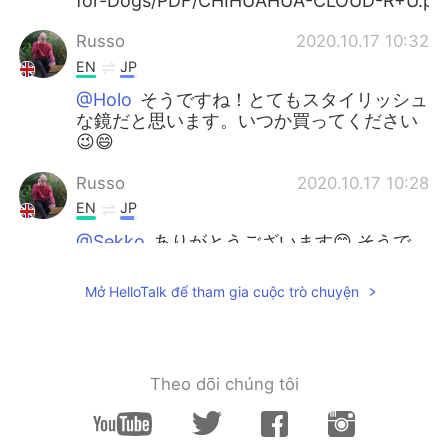
for-Dogs/PDF/CHIHUAHUA-CLOUD-R+U.pd
Russo
2020.10.17 10:32
EN
JP
@Holo
そうですね！とてもスタイリッシュ
な鏡だと思います。いつか買ってください
😉😄
Russo
2020.10.17 10:28
EN
JP
@Sekko
ありがとうございます😊 そうで
すか！英語で書かれた説明書を見るのは面
白かったです。それらが日本語で書かれて
Mở HelloTalk để tham gia cuộc trò chuyện
いるのを見るのにとても慣れています 😄
Russo
2020.10.17 10:25
EN
JP
Theo dõi chúng tôi
@Manami
ありがとう！😊 ハハ！このカー
ペットを買ってください😉🥩😅