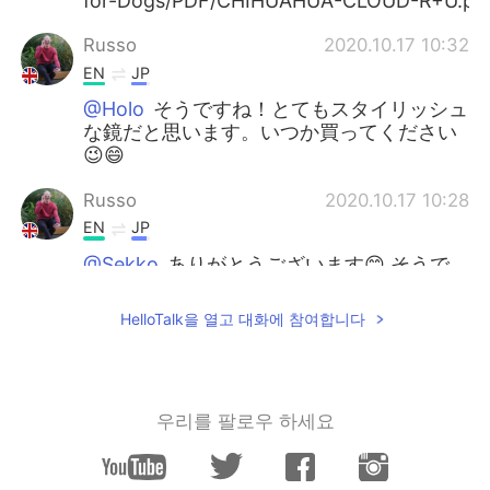
for-Dogs/PDF/CHIHUAHUA-CLOUD-R+U.pd
Russo
2020.10.17 10:32
EN
JP
@Holo
そうですね！とてもスタイリッシュ
な鏡だと思います。いつか買ってください
😉😄
Russo
2020.10.17 10:28
EN
JP
@Sekko
ありがとうございます😊 そうで
すか！英語で書かれた説明書を見るのは面
白かったです。それらが日本語で書かれて
HelloTalk을 열고 대화에 참여합니다
いるのを見るのにとても慣れています 😄
Russo
2020.10.17 10:25
EN
JP
우리를 팔로우 하세요
@Manami
ありがとう！😊 ハハ！このカー
ペットを買ってください😉🥩😅