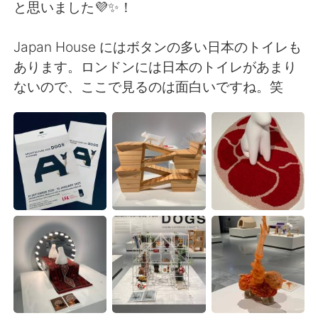
Deutsch
日本語
と思いました💜✨！
Русский
ไทย
Japan House にはボタンの多い日本のトイレも
あります。ロンドンには日本のトイレがあまり
Indonesia
Italiano
ないので、ここで見るのは面白いですね。笑
Türkçe
Tiếng Việt
Português