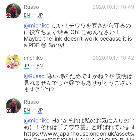
Russo
2020.10.17 10:49
EN
JP
@michiko
はい！チワワを寒さから守るの
に役立ちます🐶🔥 Oh! ごめんなさい！
Maybe the link doesn’t work because it is
a PDF 😢 Sorry!
michiko
2020.10.17 10:42
JP
EN
@Russo
寒い時のためですかね？☃️ 説明は
見れませんでした😢でもありがとうござい
ます(*ˊᵕˋ*)੭
Russo
EN
JP
@michiko
Haha それは私のお気に入りの1つで
めに！それは「チワワ雲」と呼ばれています 🐶
https://www.japanhouselondon.uk/assets/Up