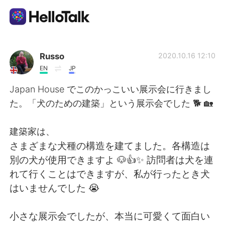
언어 교환 앱
Russo
2020.10.16 12:10
EN
JP
AI Grammar Checker
Japan House でこのかっこいい展示会に行きまし
た。「犬のための建築」という展示会でした 🐕 🏡
한국어
建築家は、
さまざまな犬種の構造を建てました。各構造は
English
简体中文
別の犬が使用できますよ 🐶👍✨ 訪問者は犬を連
れて行くことはできますが、私が行ったとき犬
繁體中文
Español
はいませんでした 😭
العربية
Français
小さな展示会でしたが、本当に可愛くて面白い