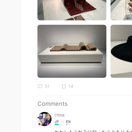
51
14
Comments
chisa
JP
EN
わたしもこれみに行ったことありま