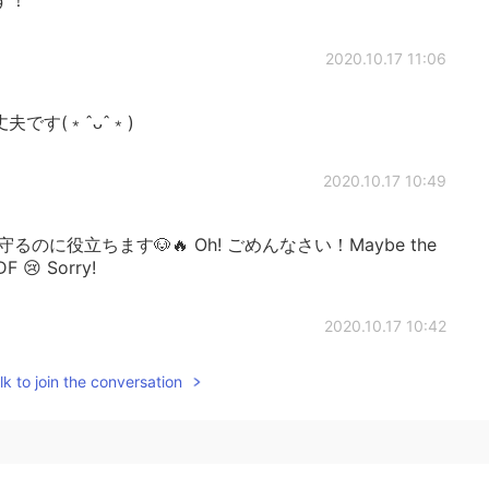
2020.10.17 11:06
! 大丈夫です(﹡ˆᴗˆ﹡)
2020.10.17 10:49
に役立ちます🐶🔥 Oh! ごめんなさい！Maybe the
DF 😢 Sorry!
2020.10.17 10:42
k to join the conversation
 説明は見れませんでした😢でもありがとうございます
2020.10.17 10:38