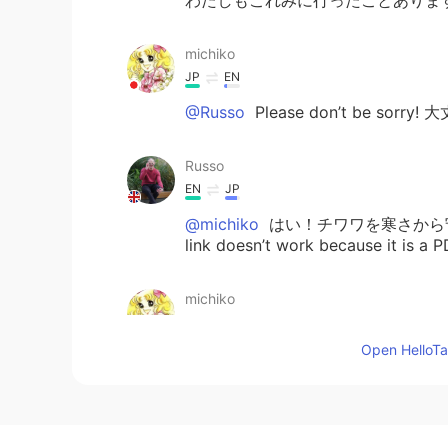
michiko
JP
EN
@Russo
Please don’t be sorry
Russo
EN
JP
@michiko
はい！チワワを寒さから守るの
link doesn’t work because it is a P
michiko
JP
EN
Open HelloTal
@Russo
寒い時のためですかね？☃️
(*ˊᵕˋ*)੭
Russo