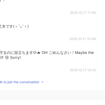
2020.10.17 11:06
! 大丈夫です(﹡ˆᴗˆ﹡)
2020.10.17 10:49
に役立ちます🐶🔥 Oh! ごめんなさい！Maybe the
DF 😢 Sorry!
2020.10.17 10:42
k to join the conversation
 説明は見れませんでした😢でもありがとうございます
2020.10.17 10:38