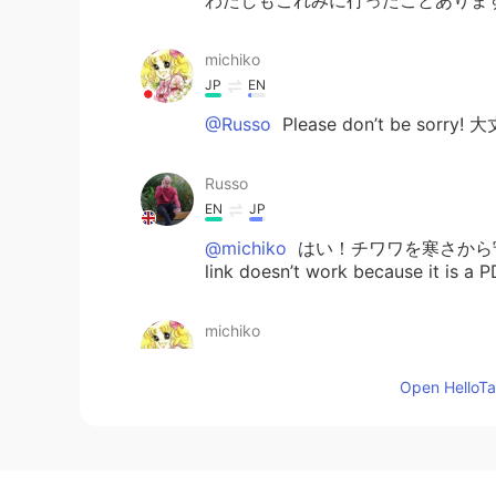
michiko
JP
EN
@Russo
Please don’t be sorry
Russo
EN
JP
@michiko
はい！チワワを寒さから守るの
link doesn’t work because it is a P
michiko
JP
EN
Open HelloTal
@Russo
寒い時のためですかね？☃️
(*ˊᵕˋ*)੭
Russo