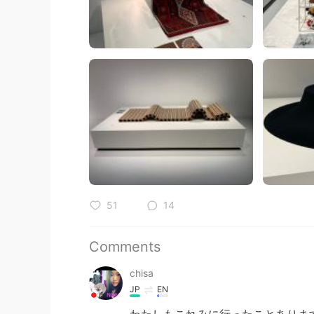
51
14
Comments
chisa
JP
EN
わたしもこれみに行ったことありま