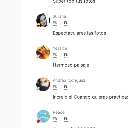
Súper top tus fotos
Juliana
ES
EN
Espectaculares las fotos
Yessica
ES
EN
Hermoso paisaje
Andrea rodriguez
ES
EN
Increíble! Cuando quieras practi
Peace
FR
EN