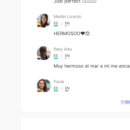
Just perfect 👌🏻🤩👏🏻
Marilin Lizardo
ES
EN
HERMOSOO❤😍
flaky klau
ES
EN
Muy hermoso el mar a mí me enca
Paula
ES
EN
Muy bonitos paisajes
打開H
Judy Tenorio
ES
EN