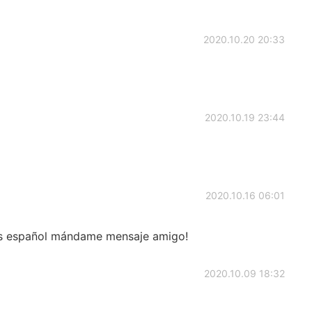
2020.10.20 20:33
2020.10.19 23:44
2020.10.16 06:01
cas español mándame mensaje amigo!
2020.10.09 18:32