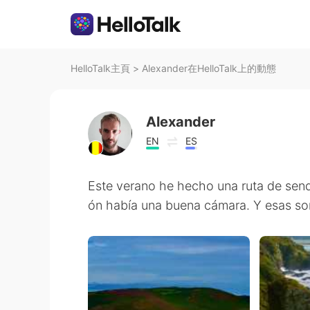
HelloTalk主頁
>
Alexander在HelloTalk上的動態
Alexander
EN
ES
Este verano he hecho una ruta de send
ón había una buena cámara. Y esas son 