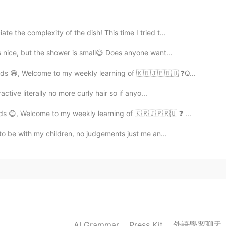
2020.09.26 21:11
e the complexity of the dish! This time I tried t...
's nice, but the shower is small😅 Does anyone want...
nds 😄, Welcome to my weekly learning of 🇰🇷🇯🇵🇷🇺 ❓Q...
2020.09.26 19:51
active literally no more curly hair so if anyo...
ds 😄, Welcome to my weekly learning of 🇰🇷🇯🇵🇷🇺 ❓ ...
 Francia
 to be with my children, no judgements just me an...
2020.09.26 19:51
2020.09.26 19:11
外語學習聊天
AI Grammar
Press Kit