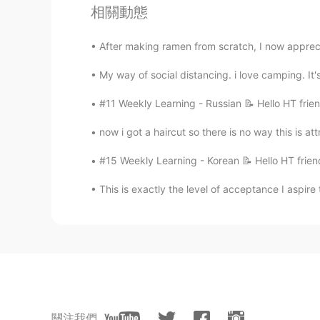
Hermoso 😍 😍 😍
相關動態
Cece
After making ramen from scratch, I now appreciat
ES
EN
My way of social distancing. i love camping. It
Espectacular 👏 👌
#11 Weekly Learning - Russian 📝 Hello HT frie
Alexander
now i got a haircut so there is no way this is attr
EN
ES
#15 Weekly Learning - Korean 📝 Hello HT frien
@Mar sin coche
es en Normandía,
This is exactly the level of acceptance I aspire
Alexander
EN
ES
@Ovianny
thanks 😊
Erika Castillo
ES
EN
關注我們