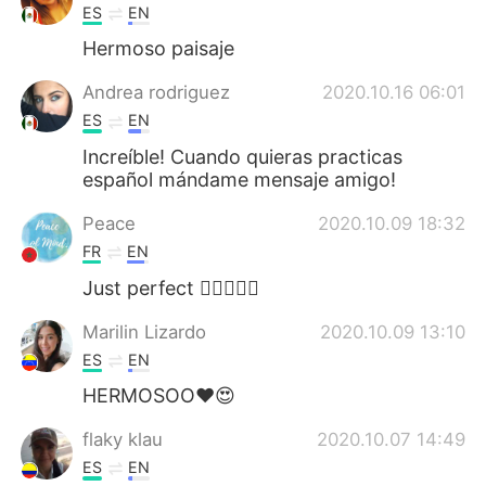
ES
EN
Hermoso paisaje
Andrea rodriguez
2020.10.16 06:01
ES
EN
Increíble! Cuando quieras practicas
español mándame mensaje amigo!
Peace
2020.10.09 18:32
FR
EN
Just perfect 👌🏻🤩👏🏻
Marilin Lizardo
2020.10.09 13:10
ES
EN
HERMOSOO❤😍
flaky klau
2020.10.07 14:49
ES
EN