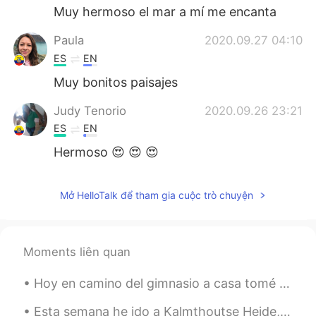
Muy hermoso el mar a mí me encanta
Paula
2020.09.27 04:10
ES
EN
Muy bonitos paisajes
Judy Tenorio
2020.09.26 23:21
ES
EN
Hermoso 😍 😍 😍
Cece
2020.09.26 21:11
Mở HelloTalk để tham gia cuộc trò chuyện
ES
EN
Espectacular 👏 👌
Alexander
2020.09.26 19:51
Moments liên quan
EN
ES
Hoy en camino del gimnasio a casa tomé unas fotos de un campo. Siempre paso por allí pero hoy el ...
@Mar sin coche
es en Normandía,
Francia
Esta semana he ido a Kalmthoutse Heide, es una reserva natural por la frontera de Bélgica y Holan...