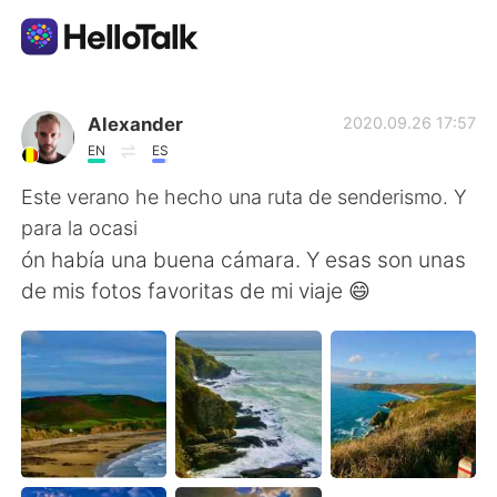
Ứng dụng trao đổi ngôn ngữ
Alexander
2020.09.26 17:57
EN
ES
AI Grammar Checker
Este verano he hecho una ruta de senderismo. Y
para la ocasi
Tiếng Việt
ón había una buena cámara. Y esas son unas
de mis fotos favoritas de mi viaje 😄
English
简体中文
繁體中文
Español
العربية
Français