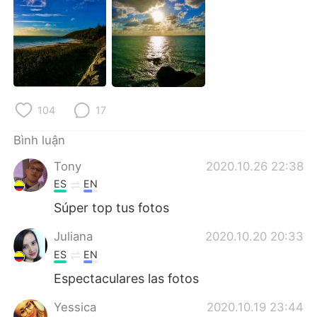
Deutsch
日本語
한국어
Русский
ไทย
Indonesia
Italiano
Türkçe
104
17
Bình luận
Português
Tony
2020.10.26 22:38
ES
EN
Súper top tus fotos
Juliana
2020.10.20 20:33
ES
EN
Espectaculares las fotos
Yessica
2020.10.19 23:44