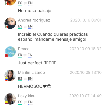
ES
EN
Hermoso paisaje
Andrea rodriguez
2020.10.16 06:01
ES
EN
Increíble! Cuando quieras practicas
español mándame mensaje amigo!
Peace
2020.10.09 18:32
FR
EN
Just perfect 👌🏻🤩👏🏻
Marilin Lizardo
2020.10.09 13:10
ES
EN
HERMOSOO❤😍
flaky klau
2020.10.07 14:49
ES
EN