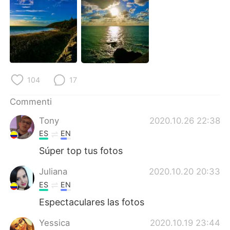
Deutsch
日本語
한국어
Русский
ไทย
Indonesia
Türkçe
Tiếng Việt
104
17
Commenti
Português
Tony
2020.10.26 22:38
ES
EN
Súper top tus fotos
Juliana
2020.10.20 20:33
ES
EN
Espectaculares las fotos
Yessica
2020.10.19 23:44