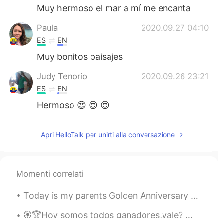
Muy hermoso el mar a mí me encanta
Paula
2020.09.27 04:10
ES
EN
Muy bonitos paisajes
Judy Tenorio
2020.09.26 23:21
ES
EN
Hermoso 😍 😍 😍
Cece
2020.09.26 21:11
Apri HelloTalk per unirti alla conversazione
ES
EN
Espectacular 👏 👌
Alexander
2020.09.26 19:51
Momenti correlati
EN
ES
Today is my parents Golden Anniversary - 50 years of marriage, you get less time for murdering so...
@Mar sin coche
es en Normandía,
Francia
🏵🏆Hoy somos todos ganadores,vale? 🏆🏵 🏅🎖🏊🏻‍♂️ 🌊 🚣🏾 🤽🏼‍♂️ 🥍⛹🏼 🌾🏇🏼 🥇🥉 En momentos así ha...