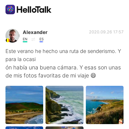
App di scambio linguistico
Alexander
2020.09.26 17:57
EN
ES
AI Grammar Checker
Este verano he hecho una ruta de senderismo. Y
para la ocasi
Italiano
ón había una buena cámara. Y esas son unas
de mis fotos favoritas de mi viaje 😄
English
简体中文
繁體中文
Español
العربية
Français