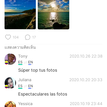
Deutsch
日本語
한국어
Русский
Indonesia
Italiano
Türkçe
Tiếng Việt
104
17
แสดงความคิดเห็น
Português
Tony
2020.10.26 22:38
ES
EN
Súper top tus fotos
Juliana
2020.10.20 20:33
ES
EN
Espectaculares las fotos
Yessica
2020.10.19 23:44