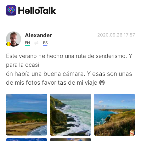
แอปแลกเปลี่ยนทางภาษา
Alexander
2020.09.26 17:57
EN
ES
AI Grammar Checker
Este verano he hecho una ruta de senderismo. Y
para la ocasi
ไทย
ón había una buena cámara. Y esas son unas
de mis fotos favoritas de mi viaje 😄
English
简体中文
繁體中文
Español
العربية
Français