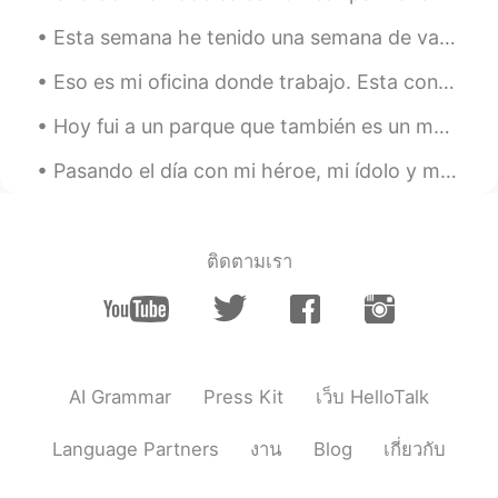
Alexander
2020.09.26 19:51
Esta semana he tenido una semana de vacaciones y he aprovechado para salir un día de senderismo. ...
EN
ES
Eso es mi oficina donde trabajo. Esta construido con mucho cristal y cuando hay nubes se reflejan...
@Ovianny
thanks 😊
Hoy fui a un parque que también es un museo al aire libre. Es uno de mis sitios preferido aquí en...
Erika Castillo
2020.09.26 19:11
Pasando el día con mi héroe, mi ídolo y mi gran amigo, pero sobre todo es mi abuelo❤️ Quería apr...
ES
EN
Este verano h
e he
c
ho
una ruta de
senderismo.
ติดตามเรา
Este verano h
i
c
e
una ruta de
senderismo.
Y
e
sas son unas de mis fotos favoritas
de
mi
viaje 😄
Y
é
s
t
as son
alg
unas de mis fotos
AI Grammar
Press Kit
เว็บ HelloTalk
favoritas de
l
viaje 😄
Language Partners
งาน
Blog
เกี่ยวกับ
Gabriella
2020.09.26 19:05