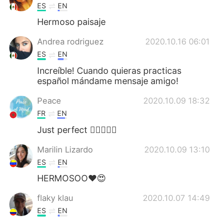
ES
EN
Hermoso paisaje
Andrea rodriguez
2020.10.16 06:01
ES
EN
Increíble! Cuando quieras practicas
español mándame mensaje amigo!
Peace
2020.10.09 18:32
FR
EN
Just perfect 👌🏻🤩👏🏻
Marilin Lizardo
2020.10.09 13:10
ES
EN
HERMOSOO❤😍
flaky klau
2020.10.07 14:49
ES
EN