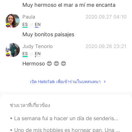
Muy hermoso el mar a mí me encanta
Paula
2020.09.27 04:10
ES
EN
Muy bonitos paisajes
Judy Tenorio
2020.09.26 23:21
ES
EN
Hermoso 😍 😍 😍
Cece
2020.09.26 21:11
เปิด HelloTalk เพื่อเข้าร่วมในบทสนทนา
ES
EN
Espectacular 👏 👌
Alexander
2020.09.26 19:51
ช่วงเวลาที่เกี่ยวข้อง
EN
ES
La semana fui a hacer un día de senderismo no tan lejos de donde vivo. Solamente una hora en tren...
@Mar sin coche
es en Normandía,
Francia
Uno de mis hobbies es hornear pan. Una o dos veces por la semana preparo un pan. Y siempre trato ...