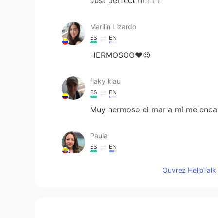
Just perfect 👌🏻🤩👏🏻
Marilin Lizardo
ES
EN
HERMOSOO❤😍
flaky klau
ES
EN
Muy hermoso el mar a mí me enca
Paula
ES
EN
Muy bonitos paisajes
Ouvrez HelloTalk 
Judy Tenorio
ES
EN