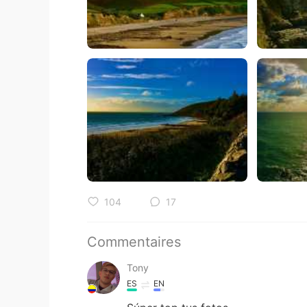
104
17
Commentaires
Tony
ES
EN