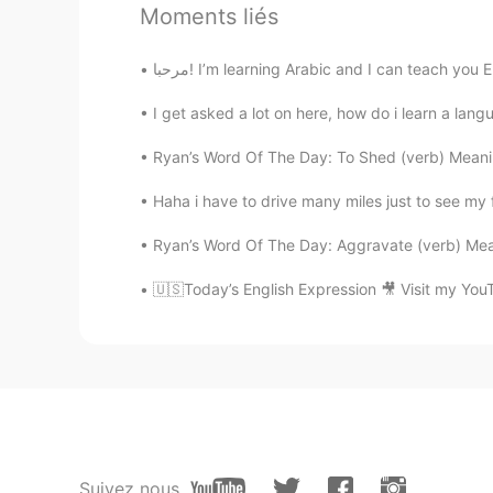
Hermoso 😍 😍 😍
Moments liés
Cece
مرحبا! I’m learning Arabic and I can teach you
ES
EN
I get asked a lot on here, how do i learn a lang
Espectacular 👏 👌
Ryan’s Word Of The Day: To Shed (verb) Meaning
Alexander
Haha i have to drive many miles just to see my fa
EN
ES
Ryan’s Word Of The Day: Aggravate (verb) Mean
@Mar sin coche
es en Normandía,
🇺🇸Today’s English Expression 🎥 Visit my You
Alexander
EN
ES
@Ovianny
thanks 😊
Erika Castillo
ES
EN
Suivez nous