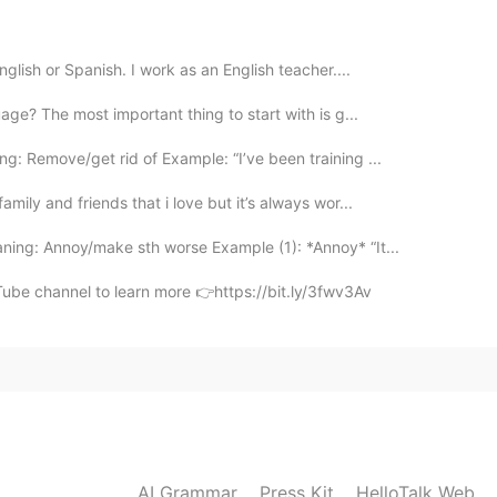
2020.09.26 21:11
 English or Spanish. I work as an English teacher....
uage? The most important thing to start with is g...
: Remove/get rid of Example: “I’ve been training ...
2020.09.26 19:51
mily and friends that i love but it’s always wor...
ing: Annoy/make sth worse Example (1): *Annoy* “It...
 Francia
Tube channel to learn more 👉https://bit.ly/3fwv3Av
2020.09.26 19:51
2020.09.26 19:11
AI Grammar
Press Kit
HelloTalk Web