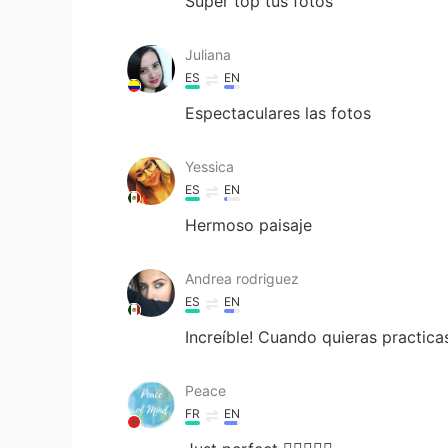
Súper top tus fotos
Juliana
ES
EN
Espectaculares las fotos
Yessica
ES
EN
Hermoso paisaje
Andrea rodriguez
ES
EN
Increíble! Cuando quieras practi
Peace
FR
EN