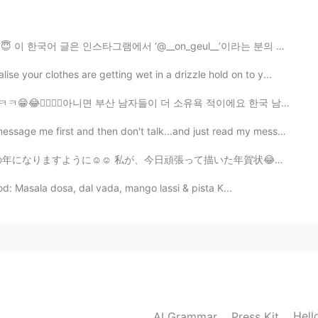
그램에서 ‘@__on_geul__’이라는 분의 프로파일에서 봤습니다! 😊 그 동안 얼마나 힘든 ...
2020.09.28 11:52
our clothes are getting wet in a drizzle hold on to y...
 부산 남자들이 더 소유욕 적이에요 한국 남자들도 소유욕이 강하고 왜 소유욕이 강한지 말해 줄 수 ...
irst and then don't talk...and just read my messages ...
2020.08.02 18:31
いた年賀状😂😂 4枚しか描いてないけど、めっちゃ疲れた😂😂 来年からもう絵がある年賀状買った方は良いかな笑笑
🤦☺️✌️
ood: Masala dosa, dal vada, mango lassi & pista K...
2020.08.02 18:22
 in hello talk 👋
2020.07.21 05:32
Hell
AI Grammar
Press Kit