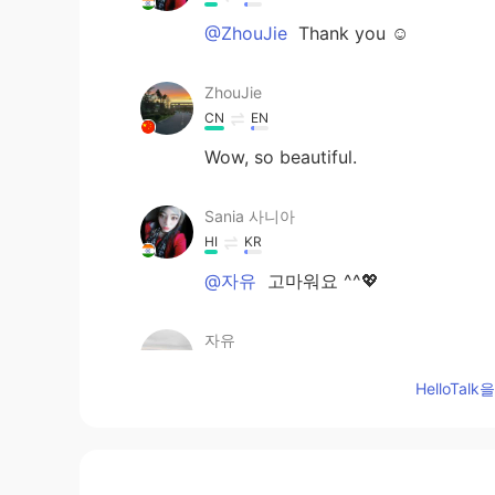
@ZhouJie
Thank you ☺️
ZhouJie
CN
EN
Wow, so beautiful.
Sania 사니아
HI
KR
@자유
고마워요 ^^💖
자유
KR
EN
HelloTa
Indian Beauty with Big Eyes :-)
Sania 사니아
HI
KR