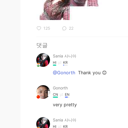
125
22
댓글
Sania 사니아
HI
KR
@Gonorth
Thank you 😊
Gonorth
CN
EN
very pretty
Sania 사니아
HI
KR