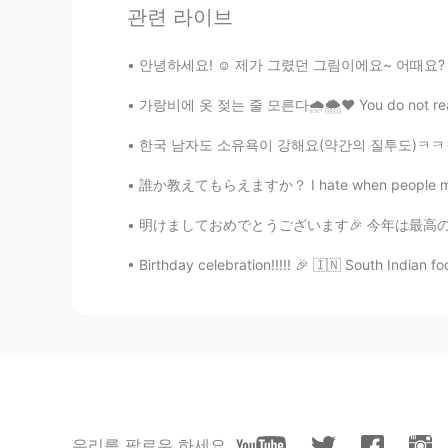
관련 라이브
@min ho 민호
\(^0^)/
안녕하세요! ☺️ 제가 그렸던 그림이에요~ 어때요? 😇 이 한국어 글은 인스타
min ho 민호
가랑비에 옷 젖는 줄 모른다🌧️🌨️❤️ You do not realise y
KR
EN
o^..^o
한국 남자도 소유욕이 강해요(약간의 질투도)ㅋㅋㅋㅋ😁😂🤦‍♀️🤷‍♀️아니면
誰か教えてもらえますか？ I hate when people message me f
Sania 사니아
HI
KR
明けましておめでとうございます🎉 今年は最高の年になりますように☺☺ 私が、今日頑張って描
@Knock x2
aww thank you hunky 
Birthday celebration!!!!! 🎉 🇮🇳 South Indian f
Knock x2
KR
EN
FR
RU
i didnt know here is indian princess
Sania 사니아
HI
KR
우리를 팔로우 하세요