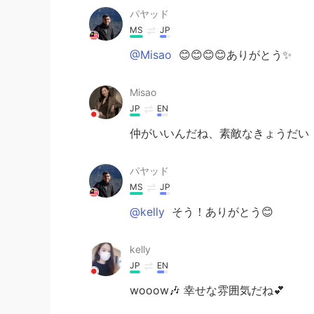
パヤッド
MS
JP
@Misao
😊😊😊😊ありがとう✨
Misao
JP
EN
仲がいいんだね、素敵なきょうだい
パヤッド
MS
JP
@kelly
そう！ありがとう😊
kelly
JP
EN
wooow🎶 幸せな雰囲気だね💕