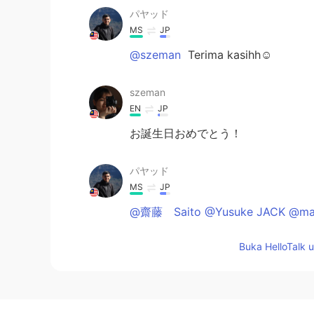
パヤッド
MS
JP
@szeman
Terima kasihh☺
szeman
EN
JP
お誕生日おめでとう！
パヤッド
MS
JP
@齋藤 Saito @Yusuke JACK @ma
Buka HelloTalk 
パヤッド
MS
JP
@K.
いえいえ、ありがとう😂☺