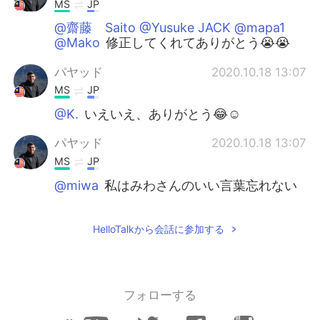
MS
JP
@齋藤 Saito @Yusuke JACK @mapa1
@Mako
修正してくれてありがとう😭😭
パヤッド
2020.10.18 13:07
MS
JP
@K.
いえいえ、ありがとう😂☺
パヤッド
2020.10.18 13:07
MS
JP
@miwa
私はみわさんのいい言葉忘れない
の。ありがとうございます☺🌸
miwa
2020.10.18 12:57
HelloTalkから会話に参加する
JP
EN
お誕生日おめでとうございます。 妹さん
は、素敵な今日の日を忘れないと思いま
フォローする
す。 私にも、兄がいます。 パッヤドさんの
ような、優しい兄です(^^)