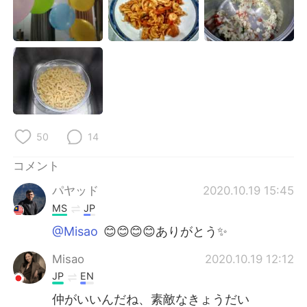
Deutsch
한국어
Русский
ไทย
Indonesia
Italiano
Türkçe
Tiếng Việt
50
14
Português
コメント
パヤッド
2020.10.19 15:45
MS
JP
@Misao
😊😊😊😊ありがとう✨
Misao
2020.10.19 12:12
JP
EN
仲がいいんだね、素敵なきょうだい