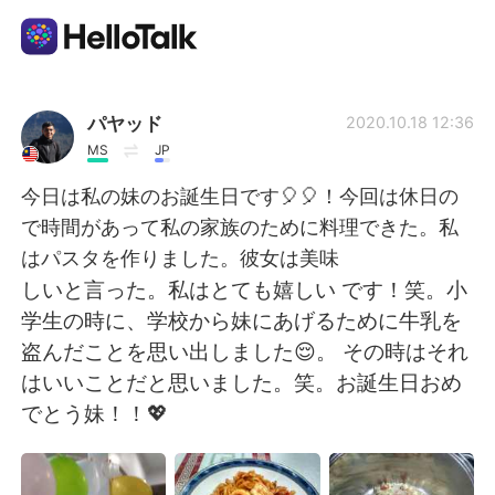
語学交換アプリ
パヤッド
2020.10.18 12:36
MS
JP
AI Grammar Checker
今日は私の妹のお誕生日です🎈🎈！今回は休日の
で時間があって私の家族のために料理できた。私
日本語
はパスタを作りました。彼女は美味
しいと言った。私はとても嬉しい です！笑。小
学生の時に、学校から妹にあげるために牛乳を
English
简体中文
盗んだことを思い出しました😌。 その時はそれ
はいいことだと思いました。笑。お誕生日おめ
繁體中文
Español
でとう妹！！💖
العربية
Français