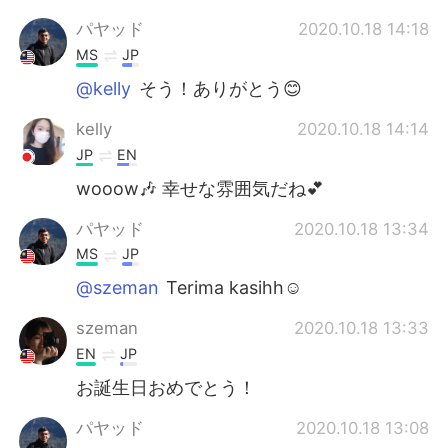
パヤッド
2020.10.18 14:18
MS
JP
@kelly
そう！ありがとう😊
kelly
2020.10.18 14:14
JP
EN
wooow🎶 幸せな雰囲気だね💕
パヤッド
2020.10.18 13:34
MS
JP
@szeman
Terima kasihh☺
szeman
2020.10.18 13:33
EN
JP
お誕生日おめでとう！
パヤッド
2020.10.18 13:08