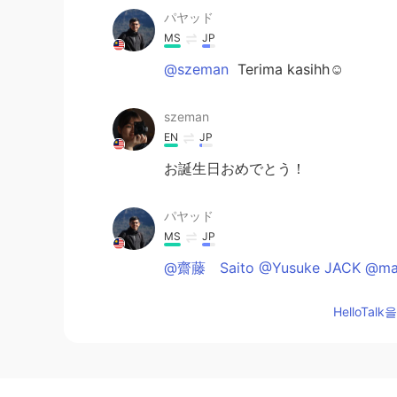
パヤッド
MS
JP
@szeman
Terima kasihh☺
szeman
EN
JP
お誕生日おめでとう！
パヤッド
MS
JP
@齋藤 Saito @Yusuke JACK @ma
HelloTa
パヤッド
MS
JP
@K.
いえいえ、ありがとう😂☺