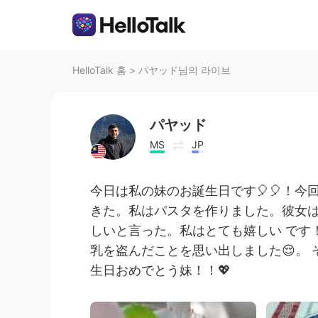
HelloTalk 홈
>
パヤッド님의 라이브
パヤッド
MS
JP
今日は私の妹のお誕生日です🎈🎈！
きた。私はパスタを作りました。彼女
しいと言った。私はとても嬉しい です
乳を盗んだことを思い出しました😌。
生日おめでとう妹！！💖