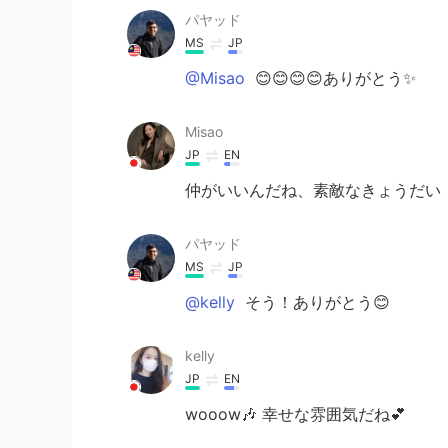
パヤッド
MS
JP
@Misao
😊😊😊😊ありがとう✨
Misao
JP
EN
仲がいいんだね、素敵なきょうだい
パヤッド
MS
JP
@kelly
そう！ありがとう😊
kelly
JP
EN
wooow🎶 幸せな雰囲気だね💕