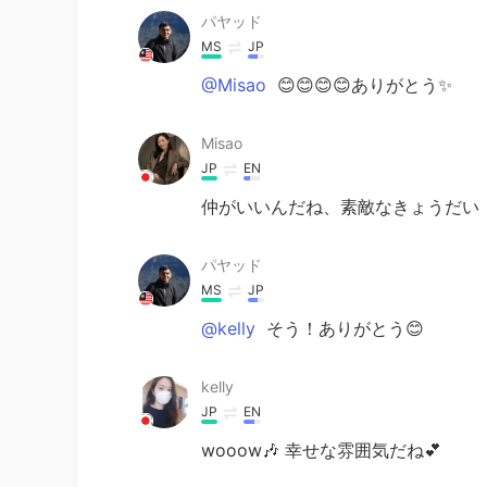
パヤッド
MS
JP
@Misao
😊😊😊😊ありがとう✨
Misao
JP
EN
仲がいいんだね、素敵なきょうだい
パヤッド
MS
JP
@kelly
そう！ありがとう😊
kelly
JP
EN
wooow🎶 幸せな雰囲気だね💕