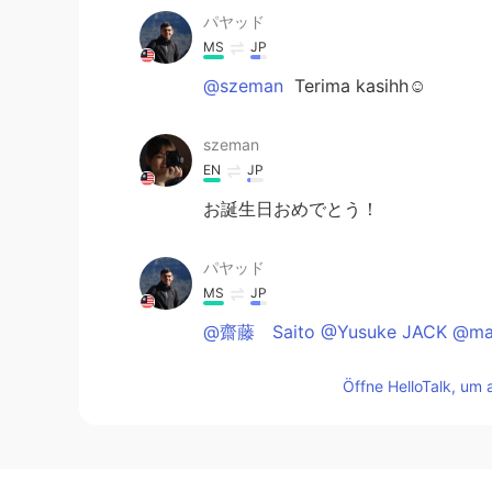
パヤッド
MS
JP
@szeman
Terima kasihh☺
szeman
EN
JP
お誕生日おめでとう！
パヤッド
MS
JP
@齋藤 Saito @Yusuke JACK @ma
Öffne HelloTalk, um 
パヤッド
MS
JP
@K.
いえいえ、ありがとう😂☺