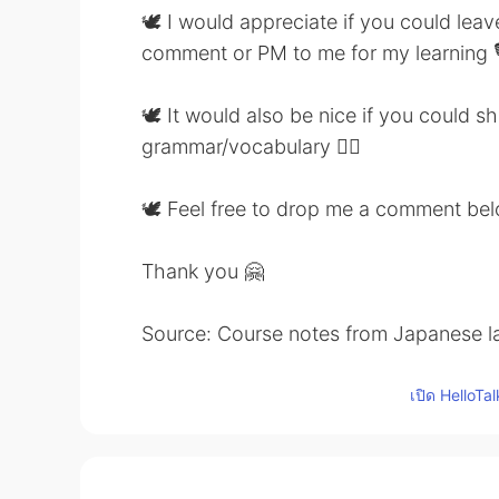
🕊 I would appreciate if you could lea
comment or PM to me for my learning 
🕊 It would also be nice if you could 
grammar/vocabulary 👍🏼
🕊 Feel free to drop me a comment be
Thank you 🤗
Source: Course notes from Japanese l
เปิด HelloTa