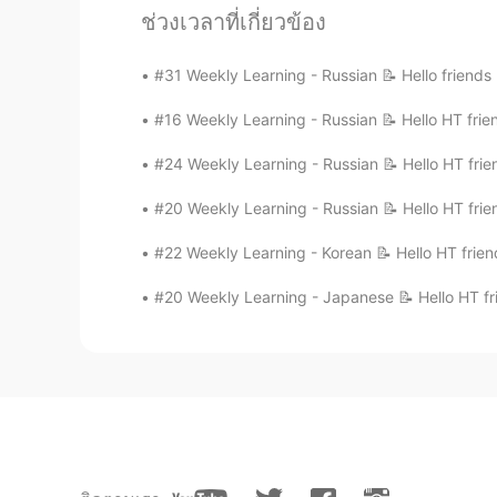
ช่วงเวลาที่เกี่ยวข้อง
#31 Weekly Learning - Russian 📝 Hello friends
124
10
#16 Weekly Learning - Russian 📝 Hello HT frie
#24 Weekly Learning - Russian 📝 Hello HT frie
แสดงความคิดเห็น
#20 Weekly Learning - Russian 📝 Hello HT frie
Yoko
JP
EN
#22 Weekly Learning - Korean 📝 Hello HT frien
@Hannahlohme.314
Maybe in Rom
#20 Weekly Learning - Japanese 📝 Hello HT fri
can understand both 😉
麻由美Mayumi
JP
EN
@Hannahlohme.314
きょうしつ kyo
okay except the classroom.👌