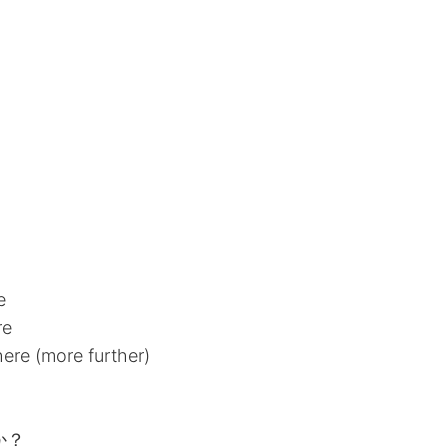
e
re
re (more further)
か？