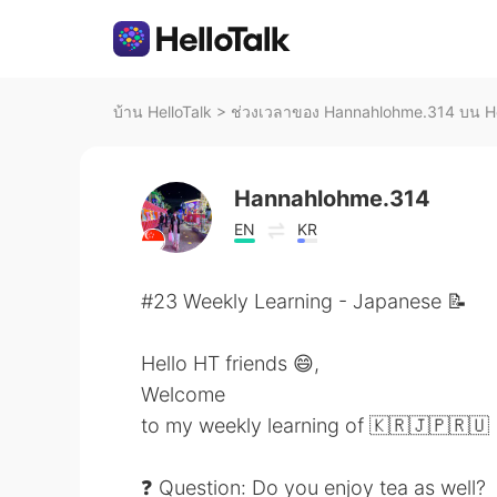
บ้าน HelloTalk
>
ช่วงเวลาของ Hannahlohme.314 บน He
Hannahlohme.314
EN
KR
#23 Weekly Learning - Japanese 📝
Hello HT friends 😄,
Welcome
to my weekly learning of 🇰🇷🇯🇵🇷🇺
❓ Question: Do you enjoy tea as well?