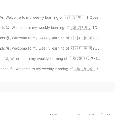
 😄, Welcome to my weekly learning of 🇰🇷🇯🇵🇷🇺 ❓ Ques...
nds 😄, Welcome to my weekly learning of 🇰🇷🇯🇵🇷🇺 ❓Qu...
nds 😄, Welcome to my weekly learning of 🇰🇷🇯🇵🇷🇺 ❓Qu...
nds 😄, Welcome to my weekly learning of 🇰🇷🇯🇵🇷🇺 ❓Qu...
2021.07.31 04:41
ds 😄, Welcome to my weekly learning of 🇰🇷🇯🇵🇷🇺 ❓ Q...
a ji is shokudo, in Japanese しょくどう。 Anyway we
ends 😄, Welcome to my weekly learning of 🇰🇷🇯🇵🇷🇺 ❓...
 ちょうおんぷ もよく知っていますね！
2021.07.30 20:54
-shitu 教室以外は全部オッケーです。 Everything is