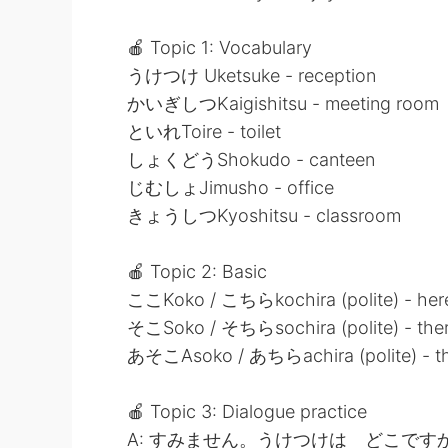
🍎 Topic 1: Vocabulary
うけつけ Uketsuke - reception
かいぎしつKaigishitsu - meeting room
といれToire - toilet
しょくどうShokudo - canteen
じむしょJimusho - office
きょうしつKyoshitsu - classroom
🍎 Topic 2: Basic
ここKoko / こちらkochira (polite) - her
そこSoko / そちらsochira (polite) - the
あそこAsoko / あちらachira (polite) - the
🍎 Topic 3: Dialogue practice
A: すみません。うけつけは どこです