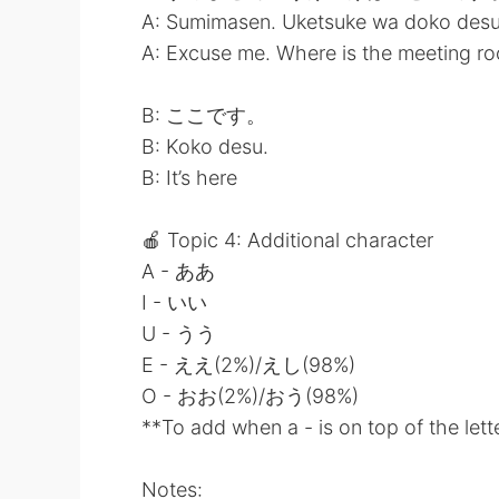
A: Sumimasen. Uketsuke wa doko desu
A: Excuse me. Where is the meeting r
B: ここです。
B: Koko desu.
B: It’s here
🍎 Topic 4: Additional character
A - ああ
I - いい
U - うう
E - ええ(2%)/えし(98%)
O - おお(2%)/おう(98%)
**To add when a - is on top of the lett
Notes: