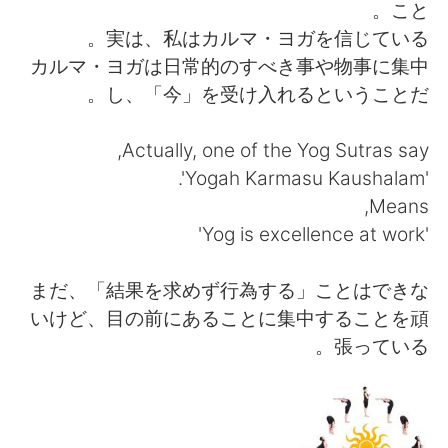
日本語
한국어
こと。
実は、私はカルマ・ヨガを信じている。
Русский
ไทย
カルマ・ヨガは日常的のすべき事や物事に集中
し、「今」を受け入れるということだ。
Indonesia
Italiano
Actually, one of the Yog Sutras say,
Türkçe
Tiếng Việt
'Yogah Karmasu Kaushalam'.
Means,
Português
'Yog is excellence at work'
まだ、「結果を求めず行為する」ことはできな
いけど、目の前にあることに集中することを頑
張っている。