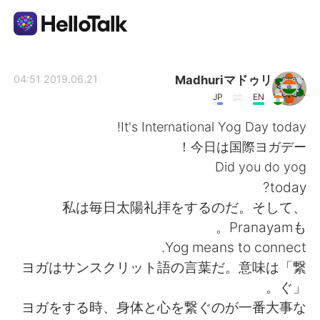
تطبيق تبادل اللغة
Madhuriマドゥリ
2019.06.21 04:51
JP
EN
AI Grammar Checker
It's International Yog Day today!
今日は国際ヨガデー！
العربية
Did you do yog
today?
私は毎日太陽礼拝をするのだ。そして、
English
简体中文
Pranayamも。
Yog means to connect.
繁體中文
Español
ヨガはサンスクリット語の言葉だ。意味は「繋
ぐ」。
Français
Deutsch
ヨガをする時、身体と心を繋ぐのが一番大事な