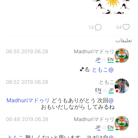
13
54
تعليقات
2019.06.28 06:55
Madhuriマドゥリ
JP
EN
💪💕
@ともこ
2019.06.28 06:52
ともこ
EN
JP
どうもありがとう 次回
@Madhuriマドゥリ
おもいだしながら してみるね
2019.06.28 06:48
Madhuriマドゥリ
JP
EN
難しくないと思います。ヨガは自
@ともこ