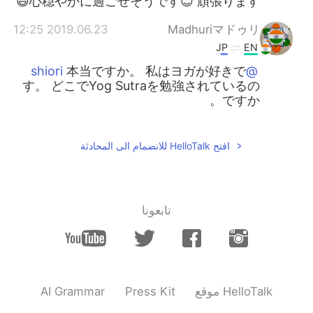
心穏やかに過ごせそうです😊 頑張ります😃
2019.06.23 12:25
Madhuriマドゥリ
JP
EN
本当ですか。 私はヨガが好きで
@shiori
す。 どこでYog Sutraを勉強されているの
ですか。
2019.06.23 12:19
shiori
EN
JP
افتح HelloTalk للانضمام الى المحادثة
実は私もヨガをしています。そして、yoga
sutraも勉強中です。「今」を大切に生きて
いきたいですね😊
تابعونا
2019.06.23 05:34
Madhuriマドゥリ
JP
EN
凄い！ そうだね。感謝の気持ちし
@Akiko
かないよね。
AI Grammar
Press Kit
موقع HelloTalk
2019.06.23 05:10
Akiko