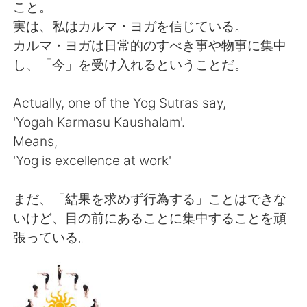
日本語
한국어
こと。
実は、私はカルマ・ヨガを信じている。
Русский
ไทย
カルマ・ヨガは日常的のすべき事や物事に集中
し、「今」を受け入れるということだ。
Indonesia
Italiano
Actually, one of the Yog Sutras say,
Türkçe
Tiếng Việt
'Yogah Karmasu Kaushalam'.
Means,
Português
'Yog is excellence at work'
まだ、「結果を求めず行為する」ことはできな
いけど、目の前にあることに集中することを頑
張っている。