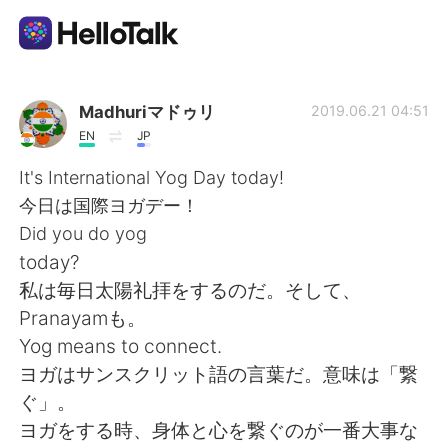
Appli d'échange linguistique
Madhuriマドゥリ
2019.06.21 04:51
EN
JP
AI Grammar Checker
It's International Yog Day today!
今日は国際ヨガデー！
Français
Did you do yog
today?
私は毎日太陽礼拝をするのだ。そして、
English
简体中文
Pranayamも。
Yog means to connect.
繁體中文
Español
ヨガはサンスクリット語の言葉だ。意味は「繋
ぐ」。
العربية
Deutsch
ヨガをする時、身体と心を繋ぐのが一番大事な