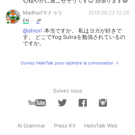
心穏やかに過ごせそうです😊 頑張ります😃
Madhuriマドゥリ
2019.06.23 12:25
EN
JP
@shiori
本当ですか。 私はヨガが好きで
す。 どこでYog Sutraを勉強されているの
ですか。
shiori
2019.06.23 12:19
JP
EN
Ouvrez HelloTalk pour rejoindre la conversation
実は私もヨガをしています。そして、yoga
sutraも勉強中です。「今」を大切に生きて
いきたいですね😊
Suivez nous
Madhuriマドゥリ
2019.06.23 05:34
EN
JP
@Akiko
凄い！ そうだね。感謝の気持ちし
かないよね。
AI Grammar
Press Kit
HelloTalk Web
Akiko
2019.06.23 05:10