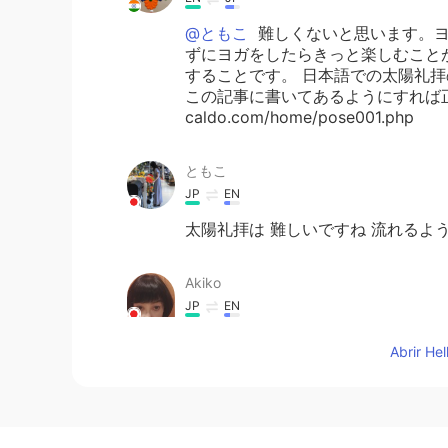
@ともこ
難しくないと思います。ヨ
ずにヨガをしたらきっと楽しむこと
することです。 日本語での太陽礼
この記事に書いてあるようにすれば正しくで
caldo.com/home/pose001.php
ともこ
JP
EN
太陽礼拝は 難しいですね 流れるよ
Akiko
JP
EN
@Madhuriマドゥリ
いつも感謝の気
Abrir He
かに過ごせそうです😊 頑張ります😃
Madhuriマドゥリ
EN
JP