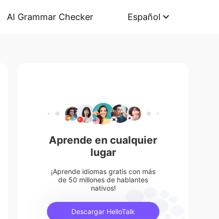
AI Grammar Checker
Español
Aprende en cualquier
lugar
¡Aprende idiomas gratis con más
de 50 millones de hablantes
nativos!
Descargar HelloTalk