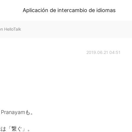
Aplicación de intercambio de idiomas
 HelloTalk
2019.06.21 04:51
anayamも。
味は「繋ぐ」。