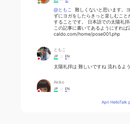
@ともこ
難しくないと思います。ヨ
ずにヨガをしたらきっと楽しむこと
することです。 日本語での太陽礼
この記事に書いてあるようにすれば正しくで
caldo.com/home/pose001.php
ともこ
JP
EN
太陽礼拝は 難しいですね 流れるよ
Akiko
JP
EN
@Madhuriマドゥリ
いつも感謝の気
Apri HelloTalk 
かに過ごせそうです😊 頑張ります😃
Madhuriマドゥリ
EN
JP