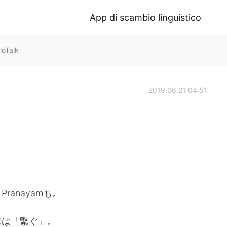
App di scambio linguistico
oTalk
2019.06.21 04:51
anayamも。
味は「繋ぐ」。