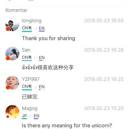
Komentar
longlong
2019.05.23 16:55
CN粤
EN
Thank you for sharing
San
2019.05.23 16:26
CN粤
EN
👍👍👍很喜欢这种分享
YZP997
2019.05.23 16:25
CN粤
EN
已睇完
Magog
2019.05.23 15:20
JP
EN
Is there any meaning for the unicorn?