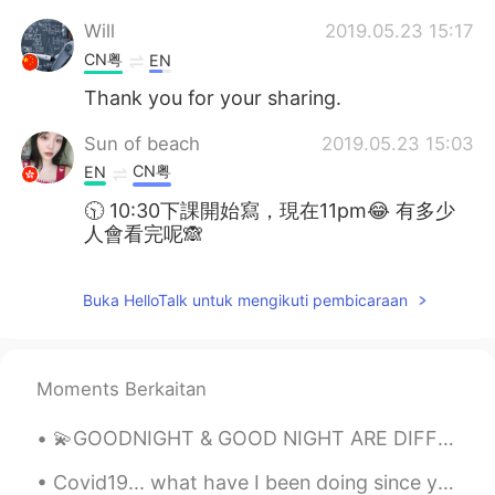
Will
2019.05.23 15:17
CN粤
EN
Thank you for your sharing.
Sun of beach
2019.05.23 15:03
CN粤
EN
🕥 10:30下課開始寫，現在11pm😂 有多少
人會看完呢🙈
Buka HelloTalk untuk mengikuti pembicaraan
Moments Berkaitan
💫GOODNIGHT & GOOD NIGHT ARE DIFFERENT✨ 🌙goodnight:: use this before bed, when you or someone els...
Covid19... what have I been doing since you came... since 2015 I started gardening then years a...