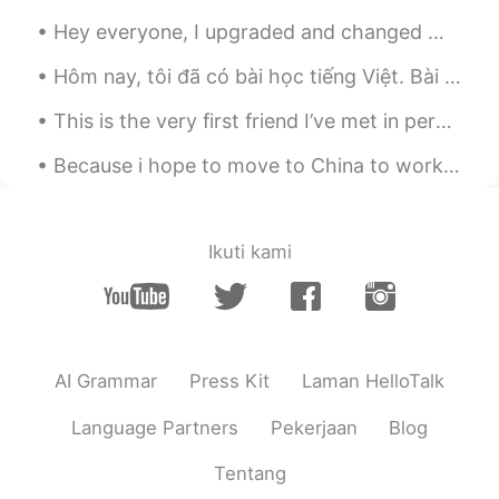
Hey everyone, I upgraded and changed my phone recently about a week ago and I lost alllllll my m...
Hôm nay, tôi đã có bài học tiếng Việt. Bài học đấy thú vị lắm. Chúng tôi đã học số to (1000/10,00...
This is the very first friend I’ve met in person on Hellotalk hahaha. 瑞士朋友｡ì _ í｡ 跟網友見面的感覺真的好...
Because i hope to move to China to work, i decided to get the flag to display my respect for the ...
Ikuti kami
AI Grammar
Press Kit
Laman HelloTalk
Language Partners
Pekerjaan
Blog
Tentang