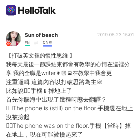
Aplikasi Pertukaran Bahasa
Sun of beach
2019.05.23 15:01
CN粤
EN
AI Grammar Checker
【打破英文裡的慣性思維 】
我每天最後一節課結束都會有教學的心情在這裡分
Indonesia
享 我的全職是writer👩🏻‍💻在教學中我會更
注重邏輯 這篇內容以打破思路為主🐚
比如說👉🏻手機📱掉地上了
English
简体中文
首先你腦海中出現了幾種時態去翻譯？
✍🏻The phone is (still) on the floor.手機還在地上
繁體中文
Español
沒被撿起
✍🏻The phone was on the floor.手機【當時】掉
العربية
Français
在地上，現在可能被撿起來了