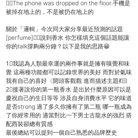
Deutsch
日本語
✍🏻The phone was dropped on the floor.手機是
被掉在地上的，不是被扔在地上的
한국어
Русский
關於「邏輯」今次同大家分享最近預測的話題
ไทย
Italiano
[perfume]🧚‍♀️說到香水 你怎樣填充這個話題能讓
你的talk撐夠兩分鐘？以下是我的思路😁
Türkçe
Tiếng Việt
1⃣️我認為人類最幸運的兩件事就是擁有嗅覺和味
Português
覺 這兩種功能都可以記錄世界的美好 而對於氣味
我有自己的喜好〈開頭客觀觀 進而描述主題💃🏻
2⃣️接著說你的第一瓶香水 是出於什麼原因可以是
慶祝自己的生日等等 涉及自身消費水平 它的味道
是否strong 過了多久你擁有了第二瓶 哪一瓶成為
了你經常用的 適當對比一下男士古龍水的強烈 搭
配西裝卻總有質感
最後總結可以提到一個自己熟悉的品牌歷史