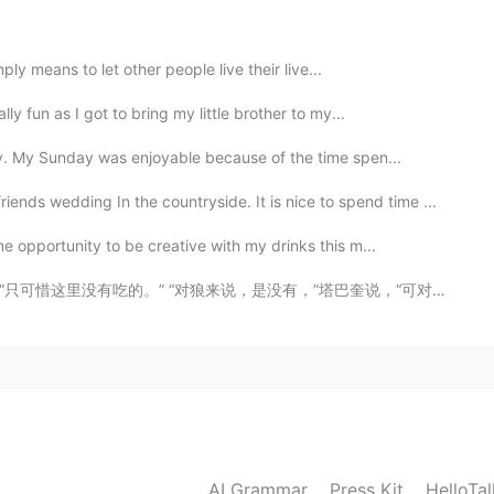
ply means to let other people live their live...
2019.05.23 15:03
ly fun as I got to bring my little brother to my...
 有多少人會看完呢🙈
ay. My Sunday was enjoyable because of the time spen...
s wedding In the countryside. It is nice to spend time ...
e opportunity to be creative with my drinks this m...
，是没有，”塔巴奎说，“可对我这样卑微的胡狼，一把干骨头就算大餐。我们是谁？我们是格德洛格（胡狼），我们才不挑...
AI Grammar
Press Kit
HelloTa