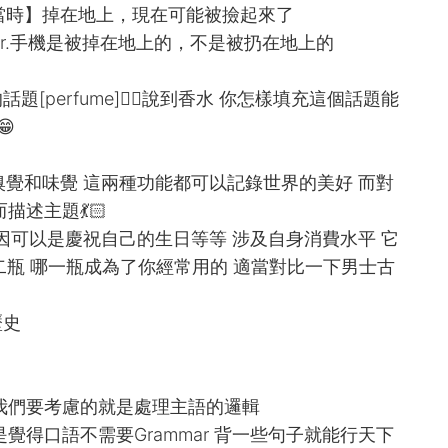
oor.手機【當時】掉在地上，現在可能被撿起來了
 the floor.手機是被掉在地上的，不是被扔在地上的
perfume]🧚‍♀️說到香水 你怎樣填充這個話題能

嗅覺和味覺 這兩種功能都可以記錄世界的美好 而對
述主題💃🏻
原因可以是慶祝自己的生日等等 涉及自身消費水平 它
第二瓶 哪一瓶成為了你經常用的 適當對比一下男士古
歷史
我們要考慮的就是處理主語的邏輯
覺得口語不需要Grammar 背一些句子就能行天下