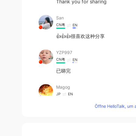
Thank you for sharing
San
CN粤
EN
👍👍👍很喜欢这种分享
YZP997
CN粤
EN
已睇完
Magog
JP
EN
Is there any meaning for the unico
Öffne HelloTalk, um 
Will
CN粤
EN