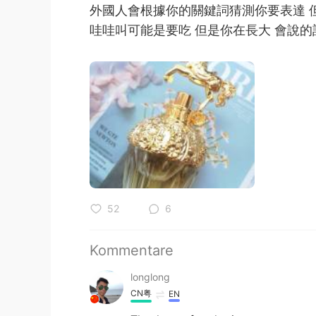
外國人會根據你的關鍵詞猜測你要表達 
哇哇叫可能是要吃 但是你在長大 會說
52
6
Kommentare
longlong
CN粤
EN