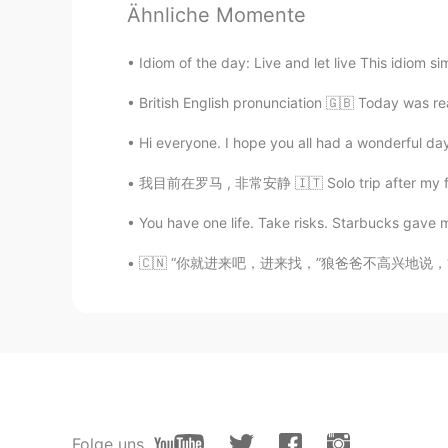
Thank you for your sharing.
Ähnliche Momente
Idiom of the day: Live and let live This idiom sim
Sun of beach
CN粤
EN
British English pronunciation 🇬🇧 Today was real
🕥 10:30下課開始寫，現在11pm
Hi everyone. I hope you all had a wonderful d
我目前在罗马 , 非常安静 🇮🇹 Solo trip after my friend
You have one life. Take risks. Starbucks gave m
🇨🇳 “你就进来吧，进来找，”狼爸爸不高兴地说，“只可惜这里没有吃的。” “对狼来说
Folge uns