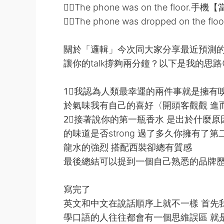
✍🏻The phone was on the fl
✍🏻The phone was dropped on
關於「邏輯」今次同大家分享最近預測的話題[
讓你的talk撐夠兩分鐘？以下是我的思路
1⃣️我認為人類最幸運的兩件事就是擁有
於氣味我有自己的喜好〈開頭客觀觀 進而描
2⃣️接著說你的第一瓶香水 是出於什麼
的味道是否strong 過了多久你擁有了
龍水的強烈 搭配西裝卻總有質感
最後總結可以提到一個自己熟悉的品牌
寫完了
英文和中文在說話順序上就不一樣 首先
學口語的人往往都會有一個思維誤區 就是