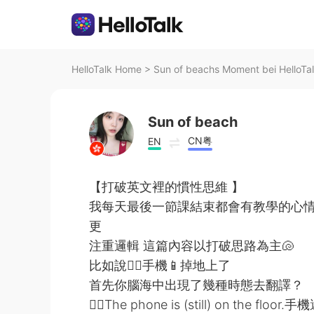
HelloTalk Home
>
Sun of beachs Moment bei HelloTa
Sun of beach
CN粤
EN
【打破英文裡的慣性思維 】
我每天最後一節課結束都會有教學的心情在這裡
更
注重邏輯 這篇內容以打破思路為主🐚
比如說👉🏻手機📱掉地上了
首先你腦海中出現了幾種時態去翻譯？
✍🏻The phone is (still) on the f